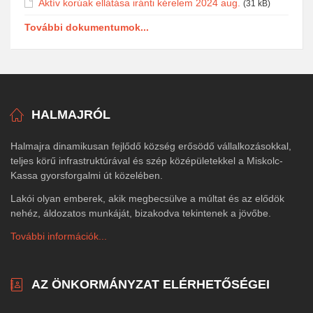
Aktív korúak ellátása iránti kérelem 2024 aug.
(31 kB)
További dokumentumok...
HALMAJRÓL
Halmajra dinamikusan fejlődő község erősödő vállalkozásokkal,
teljes körű infrastruktúrával és szép középületekkel a Miskolc-
Kassa gyorsforgalmi út közelében.
Lakói olyan emberek, akik megbecsülve a múltat és az elődök
nehéz, áldozatos munkáját, bizakodva tekintenek a jövőbe.
További információk...
AZ ÖNKORMÁNYZAT ELÉRHETŐSÉGEI