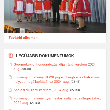
További albumok...
LEGÚJABB DOKUMENTUMOK
Gyermekek otthongondozási díja iránti kérelem 2024
aug.
(98 kB)
Formanyomtatvány RGYK jogosultsághoz és hátrányos
helyzet megállapításához 2024 aug.
(98 kB)
Ápolási díj iránti kérelem_2024 aug.
(22 kB)
Formanyomtatvány gyermektartásdíj megelőlegezéshez
2024 aug.
(22 kB)