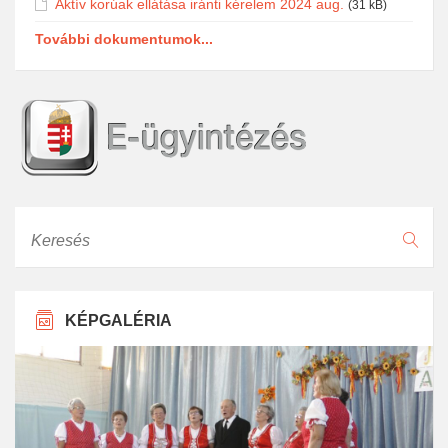
Aktív korúak ellátása iránti kérelem 2024 aug.
(31 kB)
További dokumentumok...
Keresés
KÉPGALÉRIA