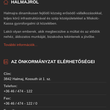
HALMAJRÓL
Halmajra dinamikusan fejlődő község erősödő vállalkozásokkal,
teljes körű infrastruktúrával és szép középületekkel a Miskolc-
Kassa gyorsforgalmi út közelében.
Lakói olyan emberek, akik megbecsülve a múltat és az elődök
nehéz, áldozatos munkáját, bizakodva tekintenek a jövőbe.
További információk...
AZ ÖNKORMÁNYZAT ELÉRHETŐSÉGEI
Cím:
3842 Halmaj, Kossuth út 1. sz.
Telefon:
+36 46 / 474 - 122
Fax:
+36 46 / 474 - 122 / 0