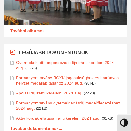
További albumok...
LEGÚJABB DOKUMENTUMOK
Gyermekek otthongondozási díja iránti kérelem 2024
aug.
(98 kB)
Formanyomtatvány RGYK jogosultsághoz és hátrányos
helyzet megállapításához 2024 aug.
(98 kB)
Ápolási díj iránti kérelem_2024 aug.
(22 kB)
Formanyomtatvány gyermektartásdíj megelőlegezéshez
2024 aug.
(22 kB)
Aktív korúak ellátása iránti kérelem 2024 aug.
(31 kB)
Nagy k
További dokumentumok...