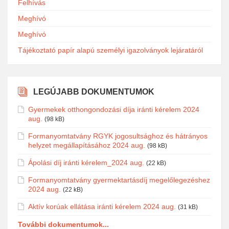
Felhívás
Meghívó
Meghívó
Tájékoztató papír alapú személyi igazolványok lejáratáról
LEGÚJABB DOKUMENTUMOK
Gyermekek otthongondozási díja iránti kérelem 2024
aug.
(98 kB)
Formanyomtatvány RGYK jogosultsághoz és hátrányos
helyzet megállapításához 2024 aug.
(98 kB)
Ápolási díj iránti kérelem_2024 aug.
(22 kB)
Formanyomtatvány gyermektartásdíj megelőlegezéshez
2024 aug.
(22 kB)
Aktív korúak ellátása iránti kérelem 2024 aug.
(31 kB)
További dokumentumok...