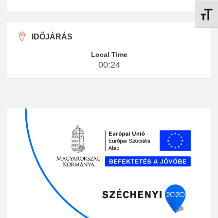
Betűmé
IDŐJÁRÁS
Local Time
00:24