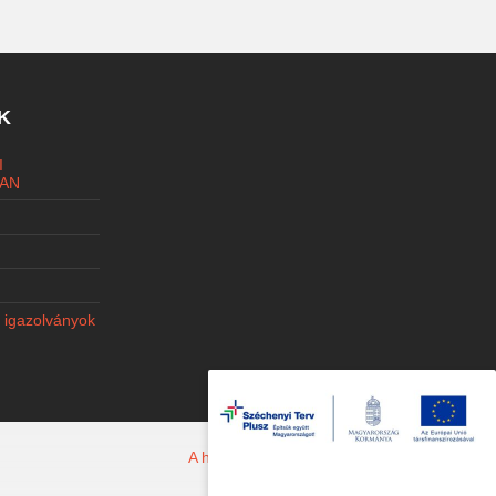
K
I
AN
i igazolványok
A honlapot készítette: Jacobi Marketing