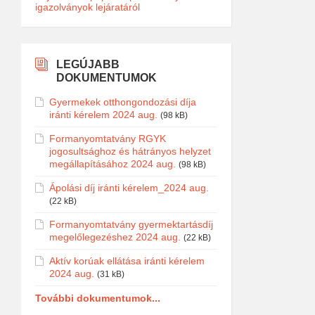
igazolványok lejáratáról
LEGÚJABB
DOKUMENTUMOK
Gyermekek otthongondozási díja
iránti kérelem 2024 aug.
(98 kB)
Formanyomtatvány RGYK
jogosultsághoz és hátrányos helyzet
megállapításához 2024 aug.
(98 kB)
Ápolási díj iránti kérelem_2024 aug.
(22 kB)
Formanyomtatvány gyermektartásdíj
megelőlegezéshez 2024 aug.
(22 kB)
Aktív korúak ellátása iránti kérelem
2024 aug.
(31 kB)
További dokumentumok...