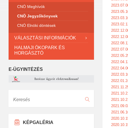
2023.07.0
CNÖ Meghívók
2023.05.1
CNÖ Jegyzőkönyvek
2023.03.1
2023.02.1
CNÖ Elnöki döntések
2022.12.0
2022.12.0
VÁLASZTÁSI INFORMÁCIÓK
2022.08.1
HALMAJI ÖKOPARK ÉS
2022.07.0
HORGÁSZTÓ
2022.05.2
2022.04.1
2022.04.0
E-ÜGYINTÉZÉS
2022.03.1
2022.01.2
2021.11.2
2021.10.2
Keresés
2021.10.2
2021.09.0
2021.06.1
2020.10.1
KÉPGALÉRIA
2020.10.1