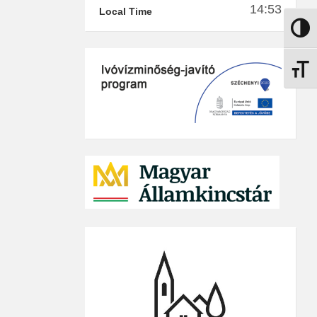
14:53
Local Time
Nagy k
Betűmé