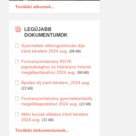
További albumok...
LEGÚJABB
DOKUMENTUMOK
Gyermekek otthongondozási díja
iránti kérelem 2024 aug.
(98 kB)
Formanyomtatvány RGYK
jogosultsághoz és hátrányos helyzet
megállapításához 2024 aug.
(98 kB)
Ápolási díj iránti kérelem_2024 aug.
(22 kB)
Formanyomtatvány gyermektartásdíj
megelőlegezéshez 2024 aug.
(22 kB)
Aktív korúak ellátása iránti kérelem
2024 aug.
(31 kB)
További dokumentumok...