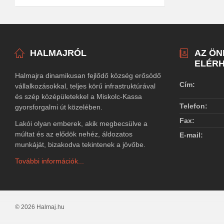
HALMAJRÓL
AZ Ö
ELÉRH
Halmajra dinamikusan fejlődő község erősödő
Cím:
vállalkozásokkal, teljes körű infrastruktúrával
és szép középületekkel a Miskolc-Kassa
Telefon:
gyorsforgalmi út közelében.
Fax:
Lakói olyan emberek, akik megbecsülve a
múltat és az elődök nehéz, áldozatos
E-mail:
munkáját, bizakodva tekintenek a jövőbe.
További információk...
© 2026 Halmaj.hu