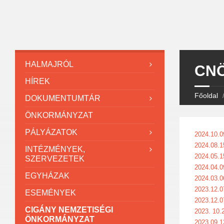
HALMAJRÓL
CNÖ
HÍREK
Főoldal
DOKUMENTUMTÁR
ÖNKORMÁNYZAT
PÁLYÁZATOK
2024.10.0
2024.08.1
INTÉZMÉNYEK,
2024.05.1
SZERVEZETEK
2024.04.0
EGYHÁZAK
2024.03.0
2023.12.0
ESEMÉNYEK
2023.12.0
CIGÁNY NEMZETISÉGI
2023. 10.
ÖNKORMÁNYZAT
2023.09.1