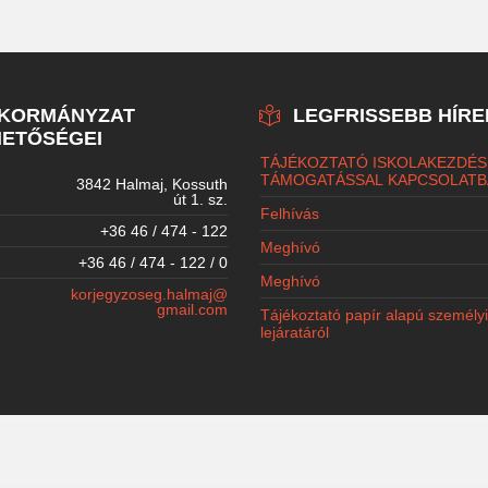
NKORMÁNYZAT
LEGFRISSEBB HÍRE
ETŐSÉGEI
TÁJÉKOZTATÓ ISKOLAKEZDÉS
TÁMOGATÁSSAL KAPCSOLATB
3842 Halmaj, Kossuth
út 1. sz.
Felhívás
+36 46 / 474 - 122
Meghívó
+36 46 / 474 - 122 / 0
Meghívó
korjegyzoseg.halmaj@
gmail.com
Tájékoztató papír alapú személy
lejáratáról