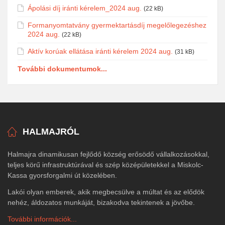
Ápolási díj iránti kérelem_2024 aug.
(22 kB)
Formanyomtatvány gyermektartásdíj megelőlegezéshez
2024 aug.
(22 kB)
Aktív korúak ellátása iránti kérelem 2024 aug.
(31 kB)
További dokumentumok...
HALMAJRÓL
Halmajra dinamikusan fejlődő község erősödő vállalkozásokkal,
teljes körű infrastruktúrával és szép középületekkel a Miskolc-
Kassa gyorsforgalmi út közelében.
Lakói olyan emberek, akik megbecsülve a múltat és az elődök
nehéz, áldozatos munkáját, bizakodva tekintenek a jövőbe.
További információk...