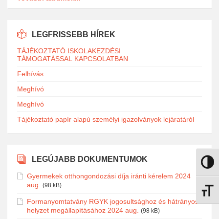
LEGFRISSEBB HÍREK
TÁJÉKOZTATÓ ISKOLAKEZDÉSI
TÁMOGATÁSSAL KAPCSOLATBAN
Felhívás
Meghívó
Meghívó
Tájékoztató papír alapú személyi igazolványok lejáratáról
LEGÚJABB DOKUMENTUMOK
Nagy k
Gyermekek otthongondozási díja iránti kérelem 2024
aug.
(98 kB)
Betűmé
Formanyomtatvány RGYK jogosultsághoz és hátrányos
helyzet megállapításához 2024 aug.
(98 kB)