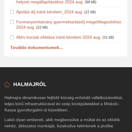
helyzet megállapításához 2024 aug.
(98 kB)
Ápolási díj iránti kérelem_2024 aug.
(22 kB)
Formanyomtatvány gyermektartásdíj megelőlegezéshez
2024 aug.
(22 kB)
Aktív korúak ellátása iránti kérelem 2024 aug.
(31 kB)
További dokumentumok...
HALMAJRÓL
Halmajra dinamikusan fejlődő község erősödő vállalkozásokkal,
teljes körű infrastruktúrával és szép középületekkel a Miskolc-
Kassa gyorsforgalmi út közelében.
Lakói olyan emberek, akik megbecsülve a múltat és az elődök
nehéz, áldozatos munkáját, bizakodva tekintenek a jövőbe.