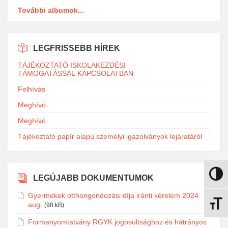
További albumok...
LEGFRISSEBB HÍREK
TÁJÉKOZTATÓ ISKOLAKEZDÉSI
TÁMOGATÁSSAL KAPCSOLATBAN
Felhívás
Meghívó
Meghívó
Tájékoztató papír alapú személyi igazolványok lejáratáról
Nagy k
LEGÚJABB DOKUMENTUMOK
Gyermekek otthongondozási díja iránti kérelem 2024
aug.
Betűmé
(98 kB)
Formanyomtatvány RGYK jogosultsághoz és hátrányos