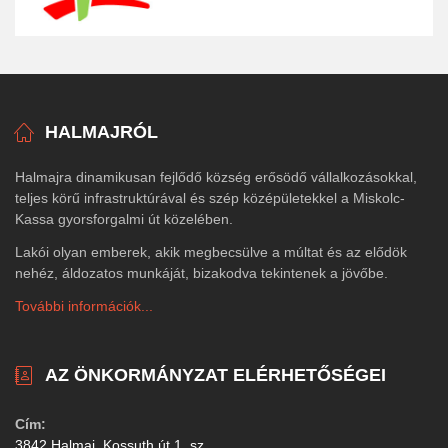
HALMAJRÓL
Halmajra dinamikusan fejlődő község erősödő vállalkozásokkal,
teljes körű infrastruktúrával és szép középületekkel a Miskolc-
Kassa gyorsforgalmi út közelében.
Lakói olyan emberek, akik megbecsülve a múltat és az elődök
nehéz, áldozatos munkáját, bizakodva tekintenek a jövőbe.
További információk...
AZ ÖNKORMÁNYZAT ELÉRHETŐSÉGEI
Cím:
3842 Halmaj, Kossuth út 1. sz.