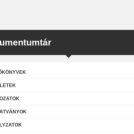
umentumtár
ŐKÖNYVEK
LETEK
OZATOK
ATVÁNYOK
LYZATOK