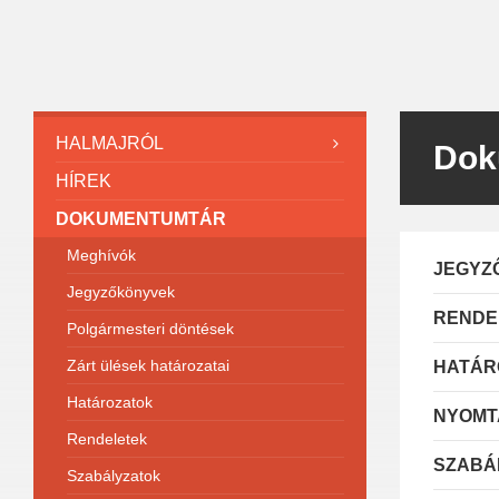
HALMAJRÓL
Dok
HÍREK
DOKUMENTUMTÁR
Meghívók
JEGYZ
Jegyzőkönyvek
RENDE
Polgármesteri döntések
Zárt ülések határozatai
HATÁR
Határozatok
NYOMT
Rendeletek
SZABÁ
Szabályzatok