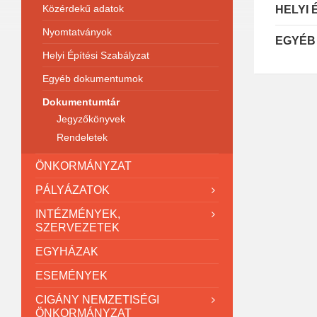
Közérdekű adatok
HELYI 
Nyomtatványok
EGYÉB
Helyi Építési Szabályzat
Egyéb dokumentumok
Dokumentumtár
Jegyzőkönyvek
Rendeletek
ÖNKORMÁNYZAT
PÁLYÁZATOK
INTÉZMÉNYEK,
SZERVEZETEK
EGYHÁZAK
ESEMÉNYEK
CIGÁNY NEMZETISÉGI
ÖNKORMÁNYZAT