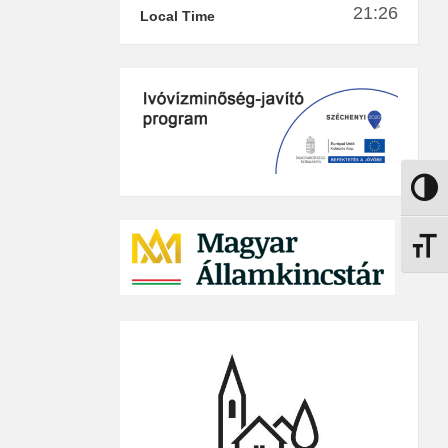
21:26
Local Time
Nagy k
Betűmé