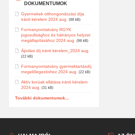
DOKUMENTUMOK
Gyermekek otthongondozási díja
iránti kérelem 2024 aug.
(98 kB)
Formanyomtatvány RGYK
jogosultsághoz és hátrányos helyzet
megállapításához 2024 aug.
(98 kB)
Ápolási díj iránti kérelem_2024 aug.
(22 kB)
Formanyomtatvány gyermektartásdíj
megelőlegezéshez 2024 aug.
(22 kB)
Aktív korúak ellátása iránti kérelem
2024 aug.
(31 kB)
További dokumentumok...