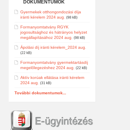
DOKUMENTUMOK
Gyermekek otthongondozási díja
iránti kérelem 2024 aug.
(98 kB)
Formanyomtatvány RGYK
jogosultsághoz és hátrányos helyzet
megállapításához 2024 aug.
(98 kB)
Ápolási díj iránti kérelem_2024 aug.
(22 kB)
Formanyomtatvány gyermektartásdíj
megelőlegezéshez 2024 aug.
(22 kB)
Aktív korúak ellátása iránti kérelem
2024 aug.
(31 kB)
További dokumentumok...