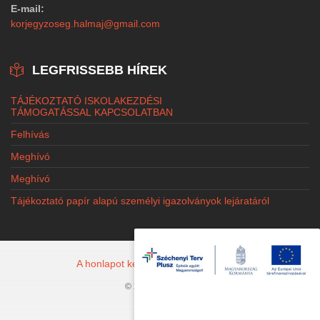
E-mail:
korjegyzoseg.halmaj@gmail.com
LEGFRISSEBB HÍREK
TÁJÉKOZTATÓ ISKOLAKEZDÉSI
TÁMOGATÁSSAL KAPCSOLATBAN
Felhívás
Meghívó
Meghívó
Tájékoztató papír alapú személyi igazolványok lejáratáról
A honlapot készítette: Jacobi Marketing
© 2026 Halmaj.hu