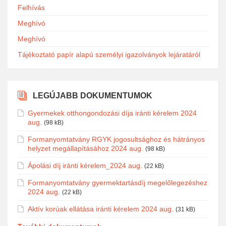
Felhívás
Meghívó
Meghívó
Tájékoztató papír alapú személyi igazolványok lejáratáról
LEGÚJABB DOKUMENTUMOK
Gyermekek otthongondozási díja iránti kérelem 2024
aug.
(98 kB)
Formanyomtatvány RGYK jogosultsághoz és hátrányos
helyzet megállapításához 2024 aug.
(98 kB)
Ápolási díj iránti kérelem_2024 aug.
(22 kB)
Formanyomtatvány gyermektartásdíj megelőlegezéshez
2024 aug.
(22 kB)
Aktív korúak ellátása iránti kérelem 2024 aug.
(31 kB)