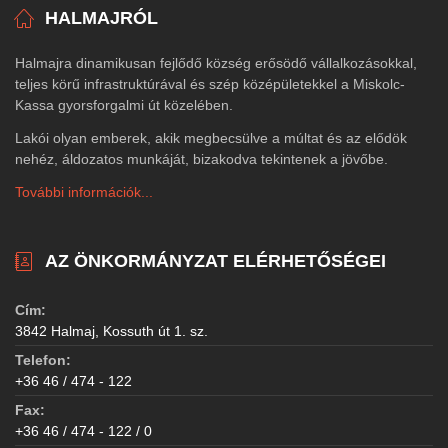
HALMAJRÓL
Halmajra dinamikusan fejlődő község erősödő vállalkozásokkal,
teljes körű infrastruktúrával és szép középületekkel a Miskolc-
Kassa gyorsforgalmi út közelében.
Lakói olyan emberek, akik megbecsülve a múltat és az elődök
nehéz, áldozatos munkáját, bizakodva tekintenek a jövőbe.
További információk...
AZ ÖNKORMÁNYZAT ELÉRHETŐSÉGEI
Cím:
3842 Halmaj, Kossuth út 1. sz.
Telefon:
+36 46 / 474 - 122
Fax:
+36 46 / 474 - 122 / 0