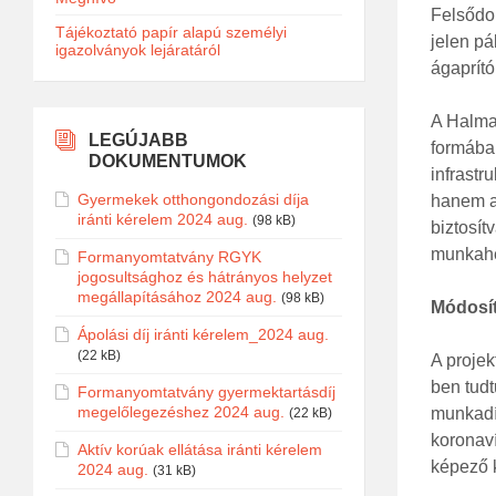
Felsődo
Tájékoztató papír alapú személyi
jelen pá
igazolványok lejáratáról
ágaprító
A Halmaj
LEGÚJABB
formába
DOKUMENTUMOK
infrastr
Gyermekek otthongondozási díja
hanem a 
iránti kérelem 2024 aug.
(98 kB)
biztosít
munkahe
Formanyomtatvány RGYK
jogosultsághoz és hátrányos helyzet
megállapításához 2024 aug.
(98 kB)
Módosít
Ápolási díj iránti kérelem_2024 aug.
(22 kB)
A projek
ben tudt
Formanyomtatvány gyermektartásdíj
megelőlegezéshez 2024 aug.
munkadí
(22 kB)
koronaví
Aktív korúak ellátása iránti kérelem
képező k
2024 aug.
(31 kB)