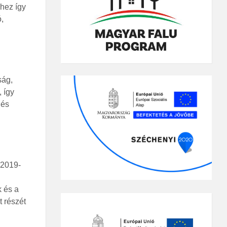
hez így
,
ság,
 így
 és
 2019-
 és a
 részét