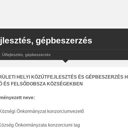
jlesztés, gépbeszerzés
Útfejlesztés, gépbeszerzés
RÜLETI HELYI KÖZÚTFEJLESZTÉS ÉS GÉPBESZERZÉS H
Ó ÉS FELSŐDOBSZA KÖZSÉGEKBEN
ményezett neve:
Községi Önkormányzat konzorciumvezető
Község Önkormányzata konzorciumi tag