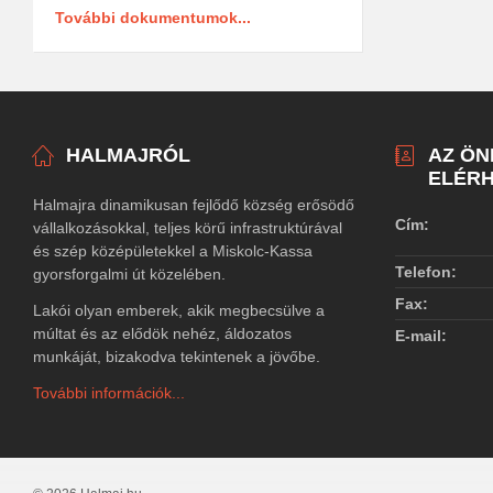
További dokumentumok...
HALMAJRÓL
AZ Ö
ELÉRH
Halmajra dinamikusan fejlődő község erősödő
Cím:
vállalkozásokkal, teljes körű infrastruktúrával
és szép középületekkel a Miskolc-Kassa
Telefon:
gyorsforgalmi út közelében.
Fax:
Lakói olyan emberek, akik megbecsülve a
múltat és az elődök nehéz, áldozatos
E-mail:
munkáját, bizakodva tekintenek a jövőbe.
További információk...