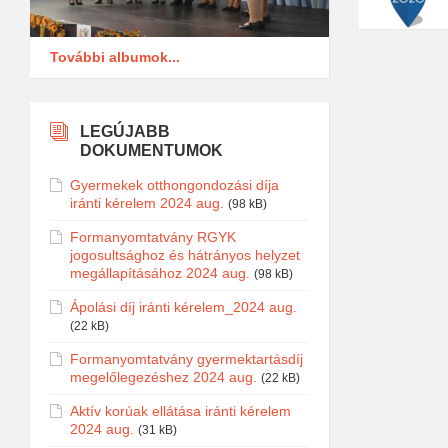
További albumok...
LEGÚJABB
DOKUMENTUMOK
Gyermekek otthongondozási díja
iránti kérelem 2024 aug.
(98 kB)
Formanyomtatvány RGYK
jogosultsághoz és hátrányos helyzet
megállapításához 2024 aug.
(98 kB)
Ápolási díj iránti kérelem_2024 aug.
(22 kB)
Formanyomtatvány gyermektartásdíj
megelőlegezéshez 2024 aug.
(22 kB)
Aktív korúak ellátása iránti kérelem
2024 aug.
(31 kB)