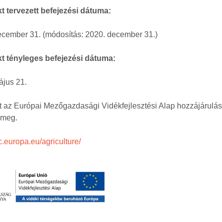
kt tervezett befejezési dátuma:
ecember 31. (módosítás: 2020. december 31.)
kt tényleges befejezési dátuma:
ájus 21.
t az Európai Mezőgazdasági Vidékfejlesztési Alap hozzájárulá
 meg.
ec.europa.eu/agriculture/