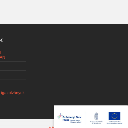
K
I
AN
i igazolványok