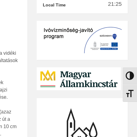
21:25
Local Time
a vidéki
áltatások
Nagy k
ek
ajzi
Betűmé
ése.
 (azaz
 út a
on 10 cm
.