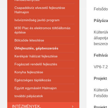
Csapadékvíz elvezető fejlesztése
Felsődo
Halmajon
Ivóvízminőség javító program
Pályázat
M30 Piac és elektromos töltőállomás
Külterül
építése
állapot
Bölcsőde létesítése
beszerz
Útfejlesztés, gépbeszerzés
Felhívá
Kerékpár hálózat fejlesztése
Fogászati rendelő fejlesztés
VP6-7.2.
Konyha fejlesztése
Projekt
Egészséges táplálkozás
Együtt egymásért Halmajon
Külterül
Felsődo
további pályázatok
INTÉZMÉNYEK,
Projekt