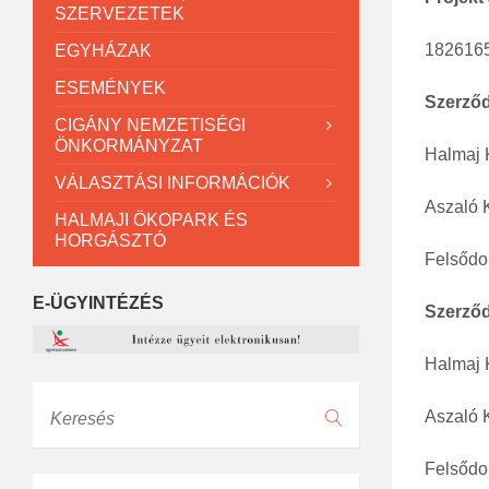
SZERVEZETEK
182616
EGYHÁZAK
ESEMÉNYEK
Szerződ
CIGÁNY NEMZETISÉGI
ÖNKORMÁNYZAT
Halmaj 
VÁLASZTÁSI INFORMÁCIÓK
Aszaló 
HALMAJI ÖKOPARK ÉS
HORGÁSZTÓ
Felsődo
E-ÜGYINTÉZÉS
Szerződ
Halmaj 
Keresés
Aszaló 
Felsődo