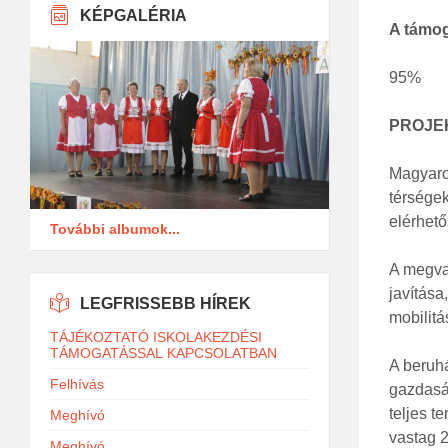
KÉPGALÉRIA
A támog
95%
PROJE
Magyaro
térségek
elérhető
További albumok...
A megval
javítása
LEGFRISSEBB HÍREK
mobilitá
TÁJÉKOZTATÓ ISKOLAKEZDÉSI
TÁMOGATÁSSAL KAPCSOLATBAN
A beruhá
Felhívás
gazdaság
teljes t
Meghívó
vastag 2
Meghívó