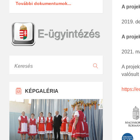
További dokumentumok...
A proje
2019. d
A proje
2021. m
Keresés
A projek
valósult
https://
KÉPGALÉRIA