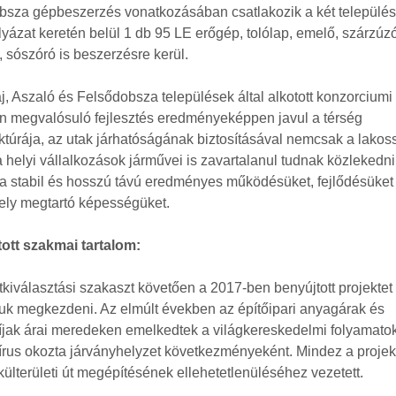
bsza gépbeszerzés vonatkozásában csatlakozik a két település
lyázat keretén belül 1 db 95 LE erőgép, tolólap, emelő, szárzúzó
, sószóró is beszerzésre kerül.
, Aszaló és Felsődobsza települések által alkotott konzorciumi
n megvalósuló fejlesztés eredményeképpen javul a térség
uktúrája, az utak járhatóságának biztosításával nemcsak a lakos
helyi vállalkozások járművei is zavartalanul tudnak közlekedni,
va stabil és hosszú távú eredményes működésüket, fejlődésüket
ly megtartó képességüket.
ott szakmai tartalom:
tkiválasztási szakaszt követően a 2017-ben benyújtott projektet
uk megkezdeni. Az elmúlt években az építőipari anyagárak és
jak árai meredeken emelkedtek a világkereskedelmi folyamatok
rus okozta járványhelyzet következményeként. Mindez a projekt
ülterületi út megépítésének ellehetetlenüléséhez vezetett.