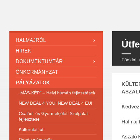
HALMAJRÓL
Útfe
HÍREK
Főoldal
DOKUMENTUMTÁR
ÖNKORMÁNYZAT
PÁLYÁZATOK
KÜLTE
ASZAL
„MÁS-KÉP” – Helyi humán fejlesztések
NEW DEAL 4 YOU! NEW DEAL 4 EU!
Kedvez
Család- és Gyermekjóléti Szolgálat
fejlesztése
Halmaj 
Külterületi út
Aszaló 
Rendezvénycsűr