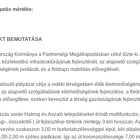
atás mértéke:
KT BEMUTATÁSA
rszág Kormánya a Partnerségi Megállapodásban célul tűzte ki 
 közlekedési infrastruktúrájának fejlesztését, az alapvető szolg
ségének javítását, és a földrajzi mobilitás elősegítését.
ósuló pályázat célja a vidéki térségekben élők életminőségén
, az alapvető szolgáltatások elérhetőségének fejlesztése, a földr
s elősegítése, ezeken keresztül a térség gazdaságának fejleszt
zás során Halmaj és Aszaló településeket érintő multifunkciós
i-, összekötő-) út fejlesztése történik mintegy 3 km hosszan. Az
ervezési szakaszon 3,00 m burkolatszélességgel épül, két oldal
,00-2,00 m széles padkával, így az út koronaszélessége 7,00 m