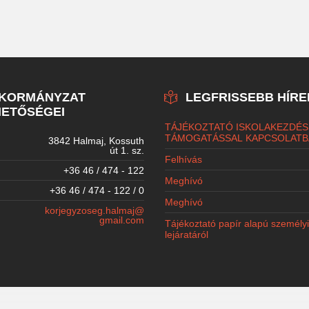
NKORMÁNYZAT
LEGFRISSEBB HÍRE
ETŐSÉGEI
TÁJÉKOZTATÓ ISKOLAKEZDÉS
TÁMOGATÁSSAL KAPCSOLATB
3842 Halmaj, Kossuth
út 1. sz.
Felhívás
+36 46 / 474 - 122
Meghívó
+36 46 / 474 - 122 / 0
Meghívó
korjegyzoseg.halmaj@
gmail.com
Tájékoztató papír alapú személy
lejáratáról