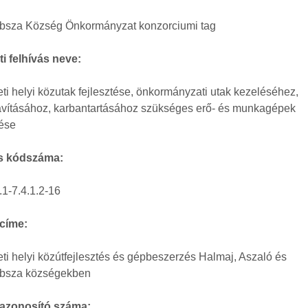
bsza Község Önkormányzat konzorciumi tag
i felhívás neve:
eti helyi közutak fejlesztése, önkormányzati utak kezeléséhez,
javításához, karbantartásához szükséges erő- és munkagépek
ése
s kódszáma:
1-7.4.1.2-16
 címe:
eti helyi közútfejlesztés és gépbeszerzés Halmaj, Aszaló és
bsza községekben
 azonosító száma: