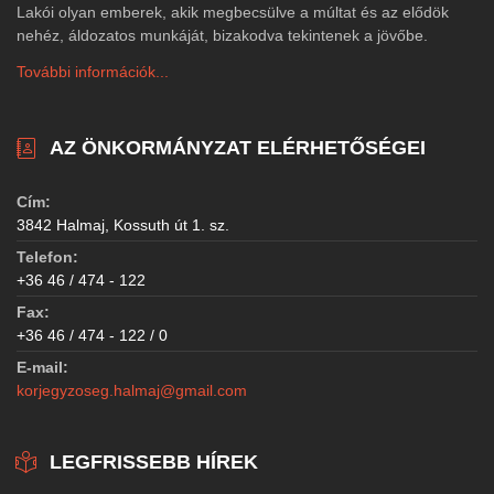
Lakói olyan emberek, akik megbecsülve a múltat és az elődök
nehéz, áldozatos munkáját, bizakodva tekintenek a jövőbe.
További információk...
AZ ÖNKORMÁNYZAT ELÉRHETŐSÉGEI
Cím:
3842 Halmaj, Kossuth út 1. sz.
Telefon:
+36 46 / 474 - 122
Fax:
+36 46 / 474 - 122 / 0
E-mail:
korjegyzoseg.halmaj@gmail.com
LEGFRISSEBB HÍREK