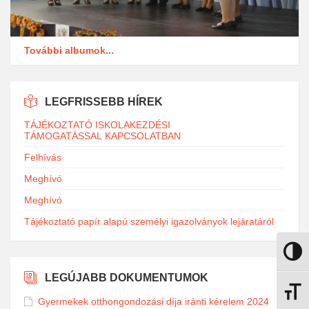
További albumok...
LEGFRISSEBB HÍREK
TÁJÉKOZTATÓ ISKOLAKEZDÉSI
TÁMOGATÁSSAL KAPCSOLATBAN
Felhívás
Meghívó
Meghívó
Tájékoztató papír alapú személyi igazolványok lejáratáról
Nagy k
LEGÚJABB DOKUMENTUMOK
Betűmé
Gyermekek otthongondozási díja iránti kérelem 2024