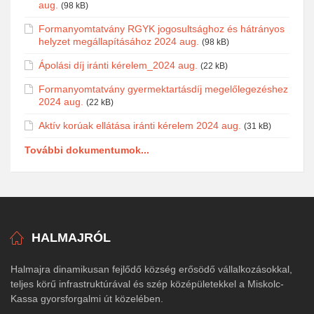
aug.
(98 kB)
Formanyomtatvány RGYK jogosultsághoz és hátrányos
helyzet megállapításához 2024 aug.
(98 kB)
Ápolási díj iránti kérelem_2024 aug.
(22 kB)
Formanyomtatvány gyermektartásdíj megelőlegezéshez
2024 aug.
(22 kB)
Aktív korúak ellátása iránti kérelem 2024 aug.
(31 kB)
További dokumentumok...
HALMAJRÓL
Halmajra dinamikusan fejlődő község erősödő vállalkozásokkal,
teljes körű infrastruktúrával és szép középületekkel a Miskolc-
Kassa gyorsforgalmi út közelében.