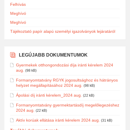
Felhívás
Meghívó
Meghívó
Tájékoztató papír alapú személyi igazolványok lejáratáról
LEGÚJABB DOKUMENTUMOK
Gyermekek otthongondozási díja iránti kérelem 2024
aug.
(98 kB)
Formanyomtatvány RGYK jogosultsághoz és hátrányos
helyzet megállapításához 2024 aug.
(98 kB)
Ápolási díj iránti kérelem_2024 aug.
(22 kB)
Formanyomtatvány gyermektartásdíj megelőlegezéshez
2024 aug.
(22 kB)
Aktív korúak ellátása iránti kérelem 2024 aug.
(31 kB)