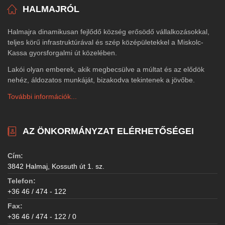
HALMAJRÓL
Halmajra dinamikusan fejlődő község erősödő vállalkozásokkal,
teljes körű infrastruktúrával és szép középületekkel a Miskolc-
Kassa gyorsforgalmi út közelében.
Lakói olyan emberek, akik megbecsülve a múltat és az elődök
nehéz, áldozatos munkáját, bizakodva tekintenek a jövőbe.
További információk...
AZ ÖNKORMÁNYZAT ELÉRHETŐSÉGEI
Cím:
3842 Halmaj, Kossuth út 1. sz.
Telefon:
+36 46 / 474 - 122
Fax:
+36 46 / 474 - 122 / 0