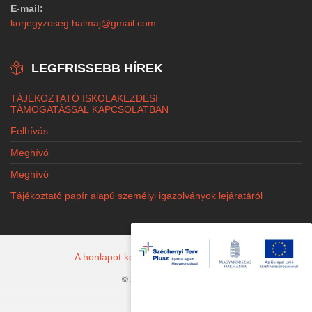
E-mail:
korjegyzoseg.halmaj@gmail.com
LEGFRISSEBB HÍREK
TÁJÉKOZTATÓ ISKOLAKEZDÉSI
TÁMOGATÁSSAL KAPCSOLATBAN
Felhívás
Meghívó
Meghívó
Tájékoztató papír alapú személyi igazolványok lejáratáról
A honlapot készítette: Jacobi Marketing
© 2026 Halmaj.hu