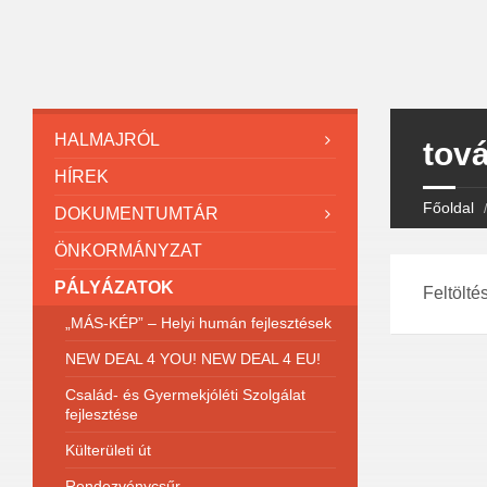
HALMAJRÓL
tov
HÍREK
Főoldal
DOKUMENTUMTÁR
ÖNKORMÁNYZAT
PÁLYÁZATOK
Feltölté
„MÁS-KÉP” – Helyi humán fejlesztések
NEW DEAL 4 YOU! NEW DEAL 4 EU!
Család- és Gyermekjóléti Szolgálat
fejlesztése
Külterületi út
Rendezvénycsűr