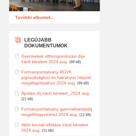
További albumok...
LEGÚJABB
DOKUMENTUMOK
Gyermekek otthongondozási díja
iránti kérelem 2024 aug.
(98 kB)
Formanyomtatvány RGYK
jogosultsághoz és hátrányos helyzet
megállapításához 2024 aug.
(98 kB)
Ápolási díj iránti kérelem_2024 aug.
(22 kB)
Formanyomtatvány gyermektartásdíj
megelőlegezéshez 2024 aug.
(22 kB)
Aktív korúak ellátása iránti kérelem
2024 aug.
(31 kB)