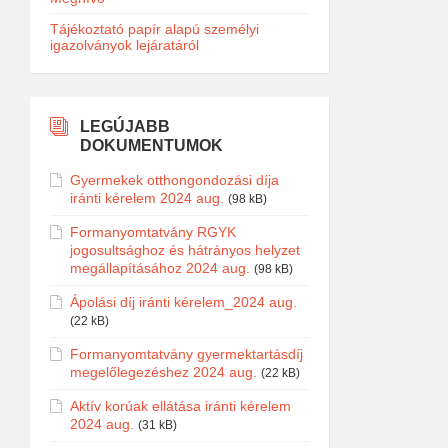
Tájékoztató papír alapú személyi
igazolványok lejáratáról
LEGÚJABB
DOKUMENTUMOK
Gyermekek otthongondozási díja
iránti kérelem 2024 aug.
(98 kB)
Formanyomtatvány RGYK
jogosultsághoz és hátrányos helyzet
megállapításához 2024 aug.
(98 kB)
Ápolási díj iránti kérelem_2024 aug.
(22 kB)
Formanyomtatvány gyermektartásdíj
megelőlegezéshez 2024 aug.
(22 kB)
Aktív korúak ellátása iránti kérelem
2024 aug.
(31 kB)