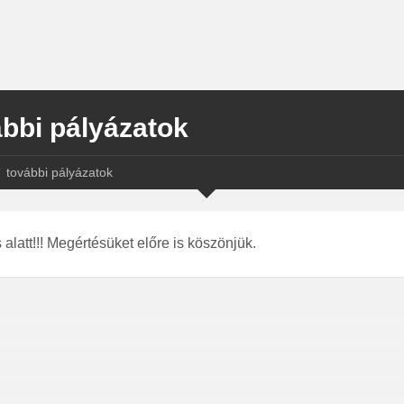
ábbi pályázatok
további pályázatok
s alatt!!! Megértésüket előre is köszönjük.