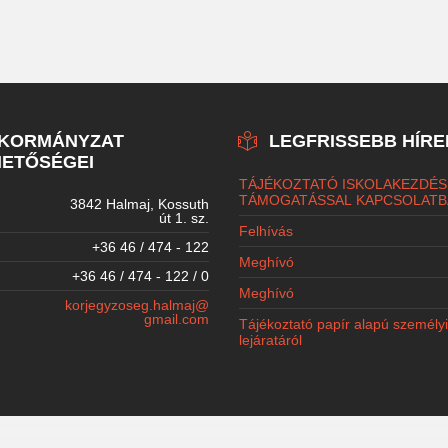
NKORMÁNYZAT
LEGFRISSEBB HÍRE
ETŐSÉGEI
TÁJÉKOZTATÓ ISKOLAKEZDÉS
TÁMOGATÁSSAL KAPCSOLATB
3842 Halmaj, Kossuth
út 1. sz.
Felhívás
+36 46 / 474 - 122
Meghívó
+36 46 / 474 - 122 / 0
Meghívó
korjegyzoseg.halmaj@
gmail.com
Tájékoztató papír alapú személy
lejáratáról