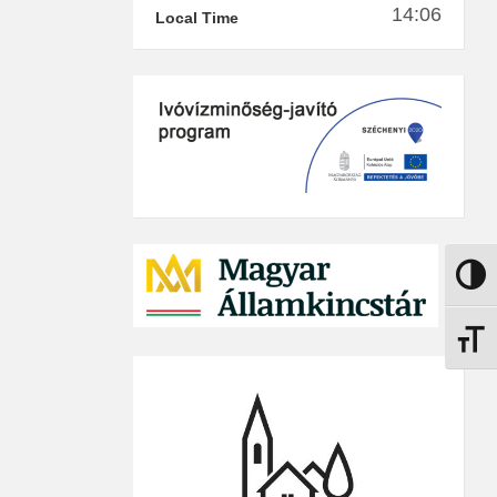
14:06
Local Time
Nagy k
Betűmé