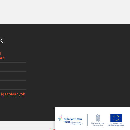
K
I
AN
i igazolványok