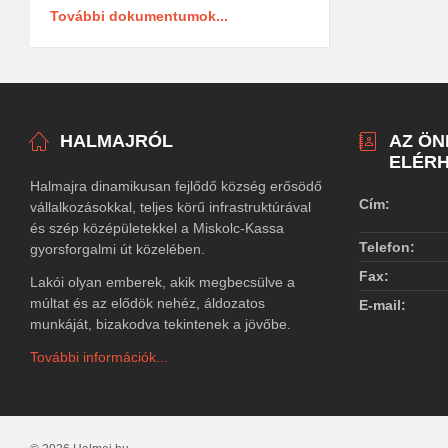
További dokumentumok...
HALMAJRÓL
AZ Ö
ELÉRH
Halmajra dinamikusan fejlődő község erősödő
Cím:
vállalkozásokkal, teljes körű infrastruktúrával
és szép középületekkel a Miskolc-Kassa
Telefon:
gyorsforgalmi út közelében.
Fax:
Lakói olyan emberek, akik megbecsülve a
múltat és az elődök nehéz, áldozatos
E-mail:
munkáját, bizakodva tekintenek a jövőbe.
További információk...