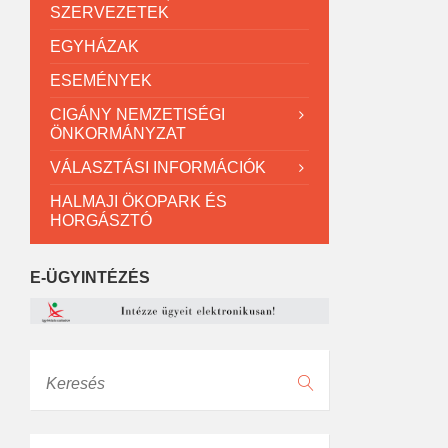
SZERVEZETEK
EGYHÁZAK
ESEMÉNYEK
CIGÁNY NEMZETISÉGI
ÖNKORMÁNYZAT
VÁLASZTÁSI INFORMÁCIÓK
HALMAJI ÖKOPARK ÉS
HORGÁSZTÓ
E-ÜGYINTÉZÉS
Keresés