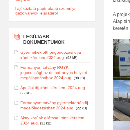
lakosság
Tájékoztató papír alapú személyi
igazolványok lejáratáról
A projek
Alap tár
keretén 
LEGÚJABB
DOKUMENTUMOK
Gyermekek otthongondozási díja
iránti kérelem 2024 aug.
(98 kB)
Formanyomtatvány RGYK
jogosultsághoz és hátrányos helyzet
megállapításához 2024 aug.
(98 kB)
Ápolási díj iránti kérelem_2024 aug.
(22 kB)
Formanyomtatvány gyermektartásdíj
megelőlegezéshez 2024 aug.
(22 kB)
Aktív korúak ellátása iránti kérelem
2024 aug.
(31 kB)