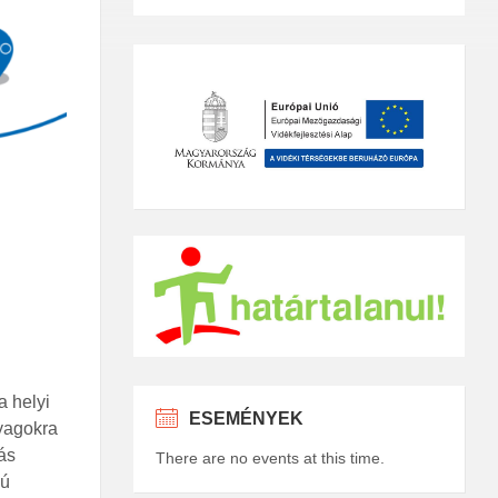
 helyi
ESEMÉNYEK
nyagokra
vás
There are no events at this time.
nú