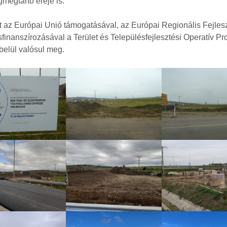
megtartó ereje is.
t az Európai Unió támogatásával, az Európai Regionális Fejlesz
sfinanszírozásával a Terület és Településfejlesztési Operatív P
belül valósul meg.