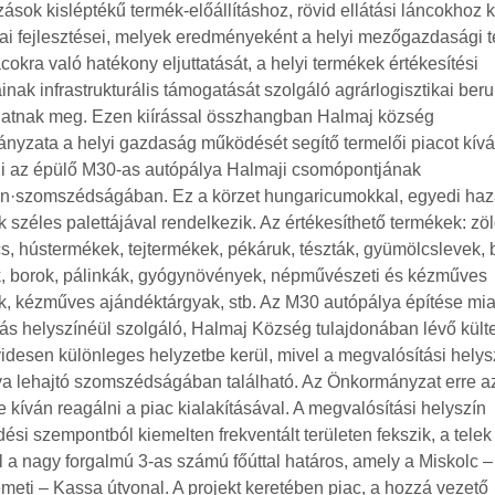
zások kisléptékű termék-előállításhoz, rövid ellátási láncokhoz 
kai fejlesztései, melyek eredményeként a helyi mezőgazdasági 
acokra való hatékony eljuttatását, a helyi termékek értékesítési
inak infrastrukturális támogatását szolgáló agrárlogisztikai be
hatnak meg. Ezen kiírással összhangban Halmaj község
nyzata a helyi gazdaság működését segítő termelői piacot kív
eni az épülő M30-as autópálya Halmaji csomópontjának
en·szomszédságában. Ez a körzet hungaricumokkal, egyedi haz
 széles palettájával rendelkezik. Az értékesíthető termékek: zö
, hústermékek, tejtermékek, pékáruk, tészták, gyümölcslevek, b
k, borok, pálinkák, gyógynövények, népművészeti és kézműves
, kézműves ajándéktárgyak, stb. Az M30 autópálya építése miat
s helyszínéül szolgáló, Halmaj Község tulajdonában lévő külte
videsen különleges helyzetbe kerül, mivel a megvalósítási helys
a lehajtó szomszédságában található. Az Önkormányzat erre az
e kíván reagálni a piac kialakításával. A megvalósítási helyszín
ési szempontból kiemelten frekventált területen fekszik, a telek
l a nagy forgalmú 3-as számú főúttal határos, amely a Miskolc –
eti – Kassa útvonal. A projekt keretében piac, a hozzá vezető