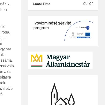
23:27
Local Time
rténik,
elken
sító
 iroda,
glal
en
ogy bár
ak-
k száma.
ossá váló
záma és
sításra
ének
 illetve
tó