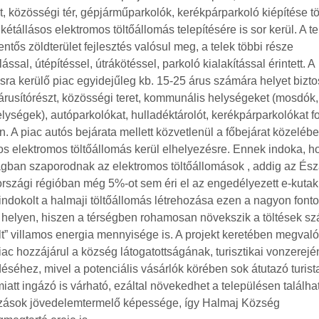
t, közösségi tér, gépjárműparkolók, kerékpárparkoló kiépítése tö
 kétállásos elektromos töltőállomás telepítésére is sor kerül. A t
lentős zöldterület fejlesztés valósul meg, a telek többi része
ással, útépítéssel, útrákötéssel, parkoló kialakítással érintett. A
ásra kerülő piac egyidejűleg kb. 15-25 árus számára helyet bizto
lárusítórészt, közösségi teret, kommunális helységeket (mosdók,
elységek), autóparkolókat, hulladéktárolót, kerékpárparkolókat fo
 A piac autós bejárata mellett közvetlenül a főbejárat közeléb
os elektromos töltőállomás kerül elhelyezésre. Ennek indoka, h
gban szaporodnak az elektromos töltőállomások , addig az Ész
rszági régióban még 5%-ot sem éri el az engedélyezett e-kuta
 indokolt a halmaji töltőállomás létrehozása ezen a nagyon font
 helyen, hiszen a térségben rohamosan növekszik a töltések s
lt” villamos energia mennyisége is. A projekt keretében megvaló
iac hozzájárul a község látogatottságának, turisztikai vonzerej
séhez, mivel a potenciális vásárlók körében sok átutazó turista,
att ingázó is várható, ezáltal növekedhet a településen találha
ozások jövedelemtermelő képessége, így Halmaj Község