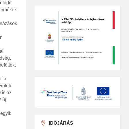
kötődő
termékek
ruházások
án
ai
ldség,
efőttek,
t a
rületi
zín az
 új
 egyik
IDŐJÁRÁS