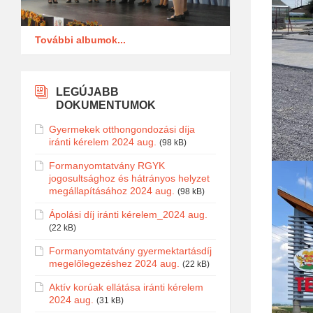
További albumok...
LEGÚJABB
DOKUMENTUMOK
Gyermekek otthongondozási díja
iránti kérelem 2024 aug.
(98 kB)
Formanyomtatvány RGYK
jogosultsághoz és hátrányos helyzet
megállapításához 2024 aug.
(98 kB)
Ápolási díj iránti kérelem_2024 aug.
(22 kB)
Formanyomtatvány gyermektartásdíj
megelőlegezéshez 2024 aug.
(22 kB)
Aktív korúak ellátása iránti kérelem
2024 aug.
(31 kB)