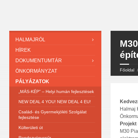
HALMAJRÓL
M30
HÍREK
épít
DOKUMENTUMTÁR
Főoldal
ÖNKORMÁNYZAT
PÁLYÁZATOK
„MÁS-KÉP” – Helyi humán fejlesztések
Kedvez
NEW DEAL 4 YOU! NEW DEAL 4 EU!
Halmaj 
Család- és Gyermekjóléti Szolgálat
Önkorm
fejlesztése
Projekt
Külterületi út
M30 Pia
Rendezvénycsűr