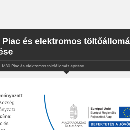
 Piac és elektromos töltőállom
ése
M30 Piac és elektromos töltőállomás építése
ményezett:
Község
ányzata
 címe:
c és