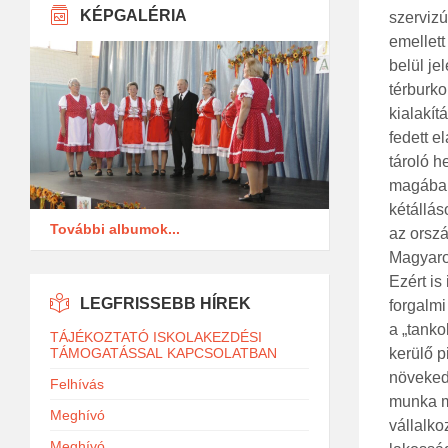
KÉPGALÉRIA
szervizú
emellett
belül je
térburkol
kialakít
fedett e
tároló h
magában.
kétállás
További albumok...
az orszá
Magyaro
Ezért is
LEGFRISSEBB HÍREK
forgalmi
a „tanko
TÁJÉKOZTATÓ ISKOLAKEZDÉSI
TÁMOGATÁSSAL KAPCSOLATBAN
kerülő p
növekedé
Felhívás
munka mi
Meghívó
vállalk
Meghívó