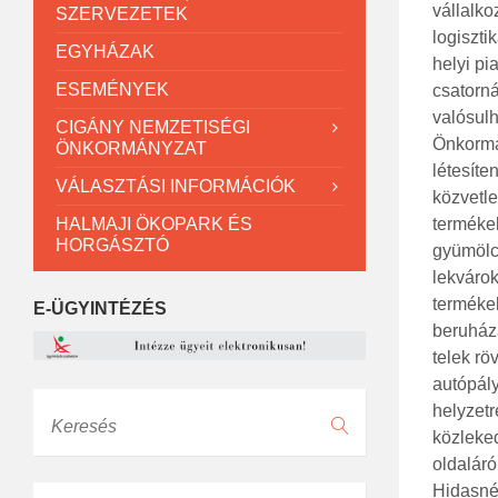
vállalko
SZERVEZETEK
logiszti
EGYHÁZAK
helyi pi
ESEMÉNYEK
csatorná
valósul
CIGÁNY NEMZETISÉGI
Önkormá
ÖNKORMÁNYZAT
létesít
VÁLASZTÁSI INFORMÁCIÓK
közvetl
HALMAJI ÖKOPARK ÉS
termékek
HORGÁSZTÓ
gyümölcs
lekváro
termékek
E-ÜGYINTÉZÉS
beruházá
telek rö
autópály
Keresés
helyzetr
közleked
oldaláró
Hidasném