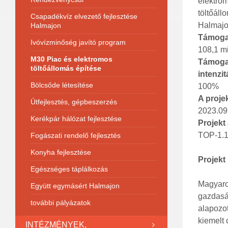
elektro
töltőáll
Csapadékvíz elvezető fejlesztése
Halmaj
Halmajon
Támoga
Ivóvízminőség javító program
108,1 mil
M30 Piac és elektromos
Támoga
töltőállomás építése
intenzi
Bölcsőde létesítése
100%
A projek
Útfejlesztés, gépbeszerzés
2023.09
Kerékpár hálózat fejlesztése
Projekt
TOP-1.1
Fogászati rendelő fejlesztés
Konyha fejlesztése
Projekt
Egészséges táplálkozás
Magyaro
Együtt egymásért Halmajon
gazdaság
további pályázatok
alapozott
kiemelt 
INTÉZMÉNYEK,