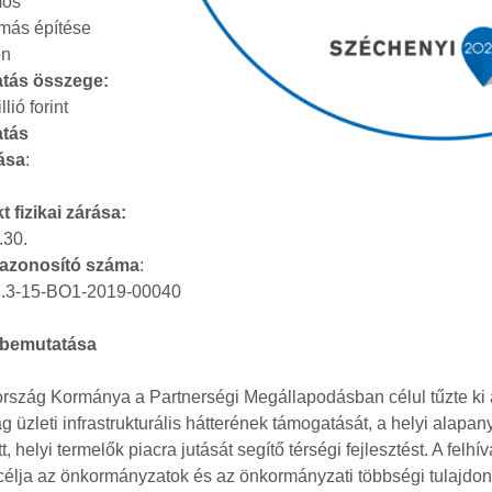
mos
omás építése
on
tás összege:
lió forint
tás
tása
:
t fizikai zárása:
.30.
 azonosító száma
:
.3-15-BO1-2019-00040
 bemutatása
rszág Kormánya a Partnerségi Megállapodásban célul tűzte ki a
 üzleti infrastrukturális hátterének támogatását, a helyi alapa
, helyi termelők piacra jutását segítő térségi fejlesztést. A felhí
célja az önkormányzatok és az önkormányzati többségi tulajdo