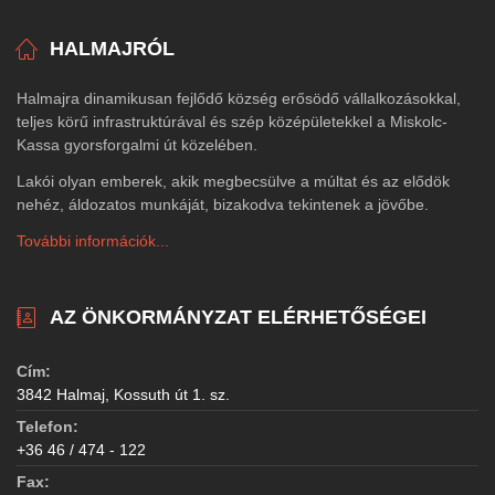
HALMAJRÓL
Halmajra dinamikusan fejlődő község erősödő vállalkozásokkal,
teljes körű infrastruktúrával és szép középületekkel a Miskolc-
Kassa gyorsforgalmi út közelében.
Lakói olyan emberek, akik megbecsülve a múltat és az elődök
nehéz, áldozatos munkáját, bizakodva tekintenek a jövőbe.
További információk...
AZ ÖNKORMÁNYZAT ELÉRHETŐSÉGEI
Cím:
3842 Halmaj, Kossuth út 1. sz.
Telefon:
+36 46 / 474 - 122
Fax: