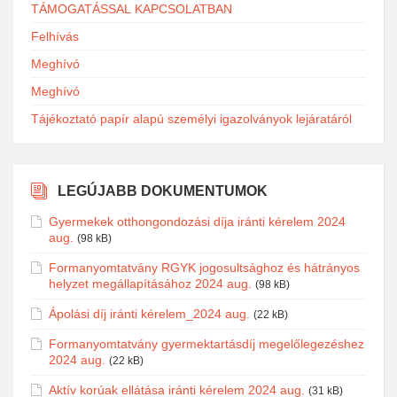
TÁMOGATÁSSAL KAPCSOLATBAN
Felhívás
Meghívó
Meghívó
Tájékoztató papír alapú személyi igazolványok lejáratáról
LEGÚJABB DOKUMENTUMOK
Gyermekek otthongondozási díja iránti kérelem 2024
aug.
(98 kB)
Formanyomtatvány RGYK jogosultsághoz és hátrányos
helyzet megállapításához 2024 aug.
(98 kB)
Ápolási díj iránti kérelem_2024 aug.
(22 kB)
Formanyomtatvány gyermektartásdíj megelőlegezéshez
2024 aug.
(22 kB)
Aktív korúak ellátása iránti kérelem 2024 aug.
(31 kB)