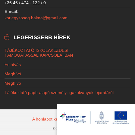
+36 46 / 474 - 122 / 0
E-mail:
korjegyzoseg.halmaj@gmail.com
LEGFRISSEBB HÍREK
TÁJÉKOZTATÓ ISKOLAKEZDÉSI
TÁMOGATÁSSAL KAPCSOLATBAN
Felhívás
Meghívó
Meghívó
Tájékoztató papír alapú személyi igazolványok lejáratáról
A honlapot készítette: Jacobi Marketing
© 2026 Halmaj.hu