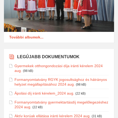
További albumok...
LEGÚJABB DOKUMENTUMOK
Gyermekek otthongondozási díja iránti kérelem 2024
aug.
(98 kB)
Formanyomtatvány RGYK jogosultsághoz és hátrányos
helyzet megállapításához 2024 aug.
(98 kB)
Ápolási díj iránti kérelem_2024 aug.
(22 kB)
Formanyomtatvány gyermektartásdíj megelőlegezéshez
2024 aug.
(22 kB)
Aktív korúak ellátása iránti kérelem 2024 aug.
(31 kB)