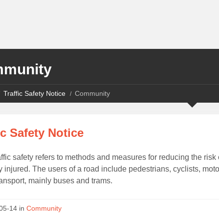
munity
Traffic Safety Notice
Community
ic Safety Notice
ffic safety refers to methods and measures for reducing the risk 
y injured. The users of a road include pedestrians, cyclists, mot
ransport, mainly buses and trams.
05-14 in
Community