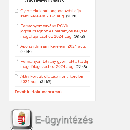
DOKUMENTUMOK
Gyermekek otthongondozási díja
iránti kérelem 2024 aug.
(98 kB)
Formanyomtatvány RGYK
jogosultsághoz és hátrányos helyzet
megállapításához 2024 aug.
(98 kB)
Ápolási díj iránti kérelem_2024 aug.
(22 kB)
Formanyomtatvány gyermektartásdíj
megelőlegezéshez 2024 aug.
(22 kB)
Aktív korúak ellátása iránti kérelem
2024 aug.
(31 kB)
További dokumentumok...