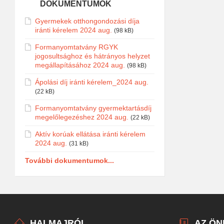
DOKUMENTUMOK
Gyermekek otthongondozási díja
iránti kérelem 2024 aug.
(98 kB)
Formanyomtatvány RGYK
jogosultsághoz és hátrányos helyzet
megállapításához 2024 aug.
(98 kB)
Ápolási díj iránti kérelem_2024 aug.
(22 kB)
Formanyomtatvány gyermektartásdíj
megelőlegezéshez 2024 aug.
(22 kB)
Aktív korúak ellátása iránti kérelem
2024 aug.
(31 kB)
További dokumentumok...
HALMAJRÓL
AZ Ö