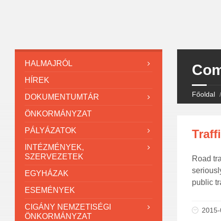
HALMAJRÓL
Com
HÍREK
Főoldal
DOKUMENTUMTÁR
ÖNKORMÁNYZAT
PÁLYÁZATOK
Traff
INTÉZMÉNYEK,
SZERVEZETEK
Road tra
seriousl
EGYHÁZAK
public t
ESEMÉNYEK
CIGÁNY NEMZETISÉGI
2015-
ÖNKORMÁNYZAT