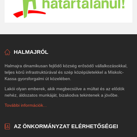
HALMAJRÓL
Halmajra dinamikusan fejlődő község erősödő vállalkozásokkal,
teljes körű infrastruktúrával és szép középületekkel a Miskolc-
Kassa gyorsforgalmi út közelében.
Lakói olyan emberek, akik megbecsülve a múltat és az elődök
nehéz, áldozatos munkáját, bizakodva tekintenek a jövőbe.
További információk...
AZ ÖNKORMÁNYZAT ELÉRHETŐSÉGEI