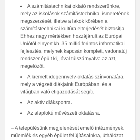
A számítástechnikai oktató rendszerünkre,
mely az iskolások számítástechnikai ismeretének
megszerzését, illetve a lakók körében a
számítástechnikai kultúra elterjedését biztosítja.
Ehhez nagy mértékben hozzájárult az Európai
Uniótól elnyert kb. 35 millió forintos informatikai
fejlesztés, melynek kapcsán komplett, vadonatúj
rendszer épült ki, jóval túlszárnyalva az azt,
megelőzőt.
A kiemelt idegennyelv-oktatás színvonalára,
mely a végzett diákjaink Európában, és a
világban való eligazodását segíti.
Az aktív diáksportra.
Az alapfokú művészeti oktatásra.
– A településünk megjelenését emelő intézmények,
műemlék és egyéb épület felújításainkra, úthálózat