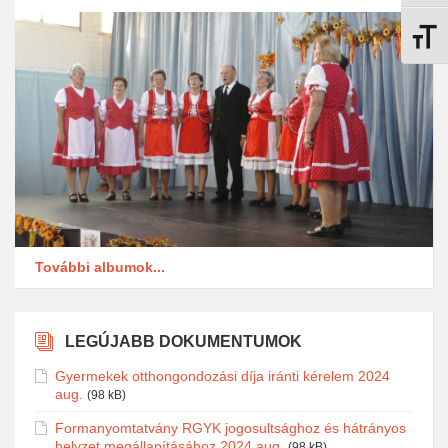
Betűmé
További albumok...
LEGÚJABB DOKUMENTUMOK
Gyermekek otthongondozási díja iránti kérelem 2024
aug.
(98 kB)
Formanyomtatvány RGYK jogosultsághoz és hátrányos
helyzet megállapításához 2024 aug.
(98 kB)