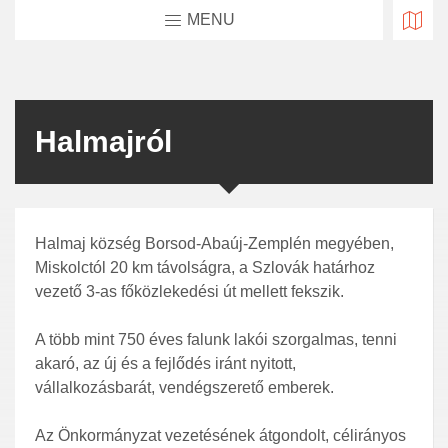
MENU
Halmajról
Halmaj község Borsod-Abaúj-Zemplén megyében,
Miskolctól 20 km távolságra, a Szlovák határhoz
vezető 3-as főközlekedési út mellett fekszik.
A több mint 750 éves falunk lakói szorgalmas, tenni
akaró, az új és a fejlődés iránt nyitott,
vállalkozásbarát, vendégszerető emberek.
Az Önkormányzat vezetésének átgondolt, célirányos