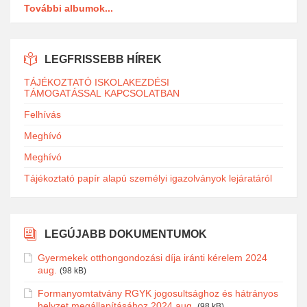
További albumok...
LEGFRISSEBB HÍREK
TÁJÉKOZTATÓ ISKOLAKEZDÉSI
TÁMOGATÁSSAL KAPCSOLATBAN
Felhívás
Meghívó
Meghívó
Tájékoztató papír alapú személyi igazolványok lejáratáról
LEGÚJABB DOKUMENTUMOK
Gyermekek otthongondozási díja iránti kérelem 2024
aug.
(98 kB)
Formanyomtatvány RGYK jogosultsághoz és hátrányos
helyzet megállapításához 2024 aug.
(98 kB)