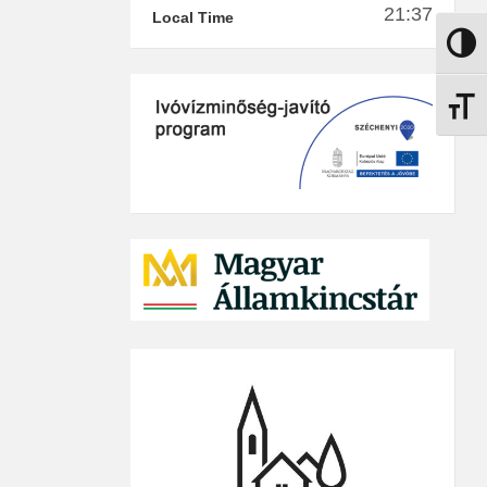
21:37
Local Time
Nagy k
Betűmé