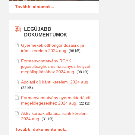
További albumok...
LEGÚJABB
DOKUMENTUMOK
Gyermekek otthongondozási díja
iránti kérelem 2024 aug.
(98 kB)
Formanyomtatvány RGYK
jogosultsághoz és hátrányos helyzet
megállapításához 2024 aug.
(98 kB)
Ápolási díj iránti kérelem_2024 aug.
(22 kB)
Formanyomtatvány gyermektartásdíj
megelőlegezéshez 2024 aug.
(22 kB)
Aktív korúak ellátása iránti kérelem
2024 aug.
(31 kB)
További dokumentumok...