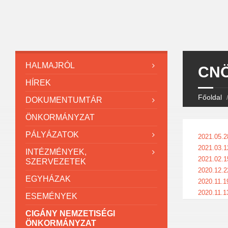
HALMAJRÓL
CNÖ
HÍREK
Főoldal
DOKUMENTUMTÁR
ÖNKORMÁNYZAT
PÁLYÁZATOK
2021.05.2
2021.03.1
INTÉZMÉNYEK,
2021.02.1
SZERVEZETEK
2020.12.2
EGYHÁZAK
2020.11.1
2020.11.1
ESEMÉNYEK
CIGÁNY NEMZETISÉGI
ÖNKORMÁNYZAT