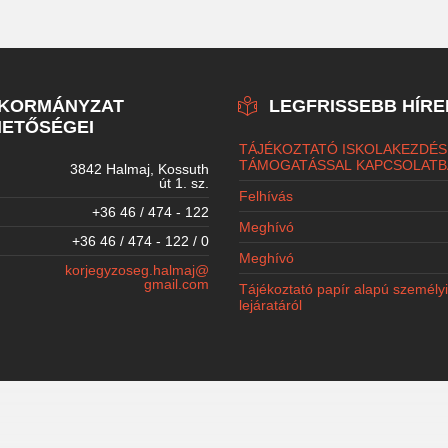
NKORMÁNYZAT
LEGFRISSEBB HÍRE
ETŐSÉGEI
TÁJÉKOZTATÓ ISKOLAKEZDÉS
TÁMOGATÁSSAL KAPCSOLATB
3842 Halmaj, Kossuth
út 1. sz.
Felhívás
+36 46 / 474 - 122
Meghívó
+36 46 / 474 - 122 / 0
Meghívó
korjegyzoseg.halmaj@
gmail.com
Tájékoztató papír alapú személy
lejáratáról