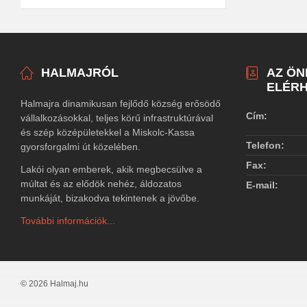
HALMAJRÓL
AZ Ö
ELÉRH
Halmajra dinamikusan fejlődő község erősödő
Cím:
vállalkozásokkal, teljes körű infrastruktúrával
és szép középületekkel a Miskolc-Kassa
Telefon:
gyorsforgalmi út közelében.
Fax:
Lakói olyan emberek, akik megbecsülve a
múltat és az elődök nehéz, áldozatos
E-mail:
munkáját, bizakodva tekintenek a jövőbe.
További információk...
© 2026 Halmaj.hu