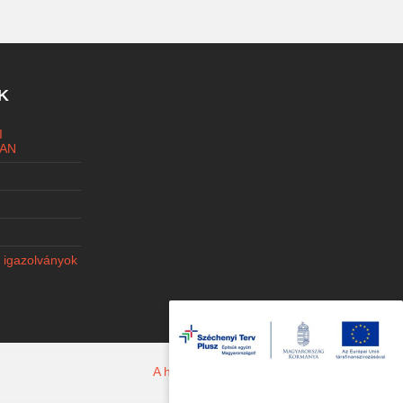
K
I
AN
i igazolványok
A honlapot készítette: Jacobi Marketing