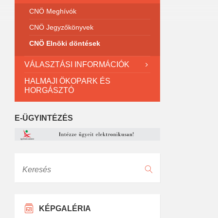
CNÖ Meghívók
CNÖ Jegyzőkönyvek
CNÖ Elnöki döntések
VÁLASZTÁSI INFORMÁCIÓK
HALMAJI ÖKOPARK ÉS
HORGÁSZTÓ
E-ÜGYINTÉZÉS
Keresés
KÉPGALÉRIA