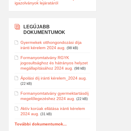
igazolványok lejáratáról
LEGÚJABB
DOKUMENTUMOK
Gyermekek otthongondozási díja
iránti kérelem 2024 aug.
(98 kB)
Formanyomtatvány RGYK
jogosultsághoz és hátrányos helyzet
megállapításához 2024 aug.
(98 kB)
Ápolási díj iránti kérelem_2024 aug.
(22 kB)
Formanyomtatvány gyermektartásdíj
megelőlegezéshez 2024 aug.
(22 kB)
Aktív korúak ellátása iránti kérelem
2024 aug.
(31 kB)
További dokumentumok...