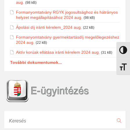
aug.
(98 kB)
Formanyomtatvány RGYK jogosultsághoz és hátrányos
helyzet megállapításához 2024 aug.
(98 kB)
Ápolási díj iránti kérelem_2024 aug.
(22 kB)
Formanyomtatvány gyermektartásdíj megelőlegezéshez
2024 aug.
(22 kB)
Nagy k
Aktív korúak ellátása iránti kérelem 2024 aug.
(31 kB)
További dokumentumok...
Betűmé
Keresés