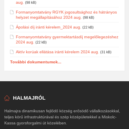
aug.
(98 kB)
Formanyomtatvány RGYK jogosultsághoz és hátrányos
helyzet megállapításához 2024 aug.
(98 kB)
Ápolási díj iránti kérelem_2024 aug.
(22 kB)
Formanyomtatvány gyermektartásdíj megelőlegezéshez
2024 aug.
(22 kB)
Aktív korúak ellátása iránti kérelem 2024 aug.
(31 kB)
További dokumentumok...
HALMAJRÓL
Halmajra dinamikusan fejlődő község erősödő vállalkozásokkal,
teljes körű infrastruktúrával és szép középületekkel a Miskolc-
Kassa gyorsforgalmi út közelében.