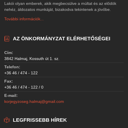
Lakói olyan emberek, akik megbecsülve a múltat és az elődök
nehéz, áldozatos munkáját, bizakodva tekintenek a jövőbe.
További információk...
AZ ÖNKORMÁNYZAT ELÉRHETŐSÉGEI
Cím:
3842 Halmaj, Kossuth út 1. sz.
Telefon:
+36 46 / 474 - 122
Fax:
+36 46 / 474 - 122 / 0
E-mail:
korjegyzoseg.halmaj@gmail.com
LEGFRISSEBB HÍREK