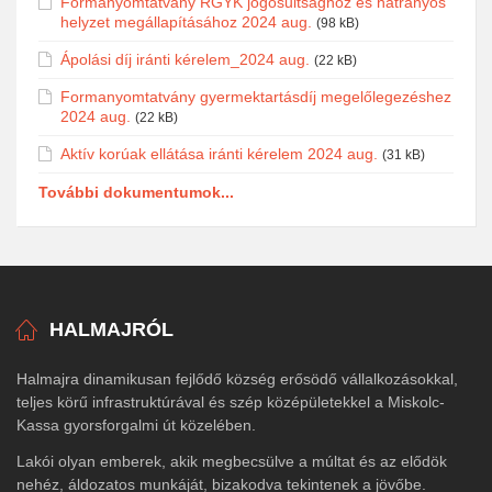
Formanyomtatvány RGYK jogosultsághoz és hátrányos
helyzet megállapításához 2024 aug.
(98 kB)
Ápolási díj iránti kérelem_2024 aug.
(22 kB)
Formanyomtatvány gyermektartásdíj megelőlegezéshez
2024 aug.
(22 kB)
Aktív korúak ellátása iránti kérelem 2024 aug.
(31 kB)
További dokumentumok...
HALMAJRÓL
Halmajra dinamikusan fejlődő község erősödő vállalkozásokkal,
teljes körű infrastruktúrával és szép középületekkel a Miskolc-
Kassa gyorsforgalmi út közelében.
Lakói olyan emberek, akik megbecsülve a múltat és az elődök
nehéz, áldozatos munkáját, bizakodva tekintenek a jövőbe.