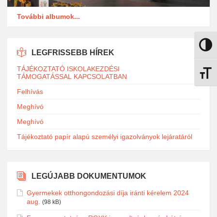
További albumok...
Nagy k
LEGFRISSEBB HÍREK
TÁJÉKOZTATÓ ISKOLAKEZDÉSI
Betűmé
TÁMOGATÁSSAL KAPCSOLATBAN
Felhívás
Meghívó
Meghívó
Tájékoztató papír alapú személyi igazolványok lejáratáról
LEGÚJABB DOKUMENTUMOK
Gyermekek otthongondozási díja iránti kérelem 2024
aug.
(98 kB)