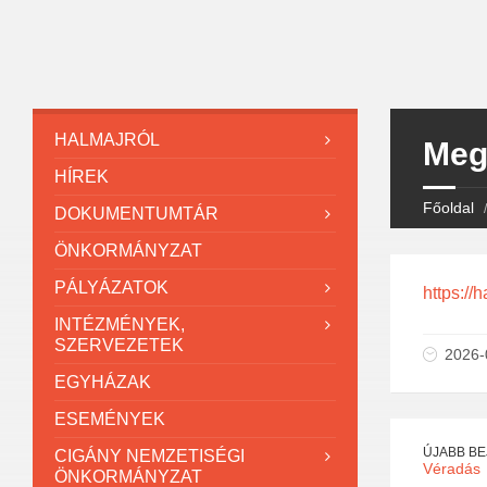
HALMAJRÓL
Megh
HÍREK
Főoldal
DOKUMENTUMTÁR
ÖNKORMÁNYZAT
PÁLYÁZATOK
https://
INTÉZMÉNYEK,
SZERVEZETEK
2026-
EGYHÁZAK
ESEMÉNYEK
ÚJABB B
CIGÁNY NEMZETISÉGI
Véradás
ÖNKORMÁNYZAT