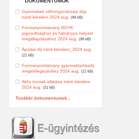
DOKUMENTUMOK
Gyermekek otthongondozási díja
iránti kérelem 2024 aug.
(98 kB)
Formanyomtatvány RGYK
jogosultsághoz és hátrányos helyzet
megállapításához 2024 aug.
(98 kB)
Ápolási díj iránti kérelem_2024 aug.
(22 kB)
Formanyomtatvány gyermektartásdíj
megelőlegezéshez 2024 aug.
(22 kB)
Aktív korúak ellátása iránti kérelem
2024 aug.
(31 kB)
További dokumentumok...