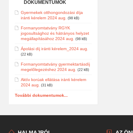
DOKUMENTUMOK
Gyermekek otthongondozási díja
iránti kérelem 2024 aug.
(98 kB)
Formanyomtatvány RGYK
jogosultsághoz és hátrányos helyzet
megállapításához 2024 aug.
(98 kB)
Ápolási díj iránti kérelem_2024 aug.
(22 kB)
Formanyomtatvány gyermektartásdíj
megelőlegezéshez 2024 aug.
(22 kB)
Aktív korúak ellátása iránti kérelem
2024 aug.
(31 kB)
További dokumentumok...
HALMAJRÓL
AZ Ö