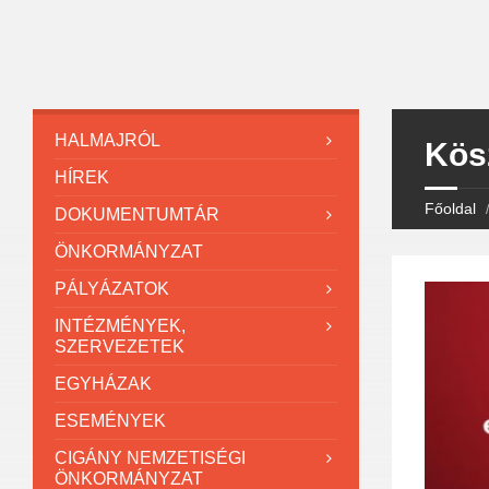
HALMAJRÓL
Kös
HÍREK
Főoldal
DOKUMENTUMTÁR
ÖNKORMÁNYZAT
PÁLYÁZATOK
INTÉZMÉNYEK,
SZERVEZETEK
EGYHÁZAK
ESEMÉNYEK
CIGÁNY NEMZETISÉGI
ÖNKORMÁNYZAT