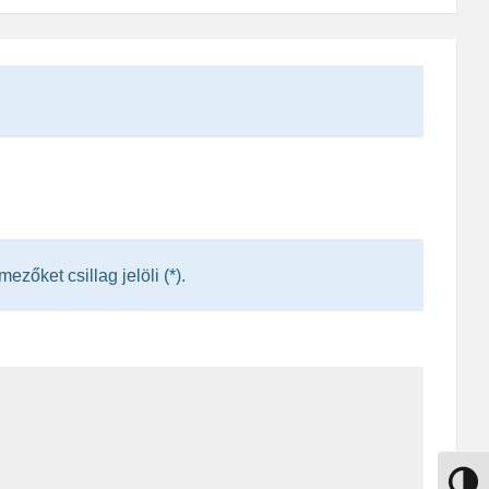
zőket csillag jelöli (*).
Nagy k