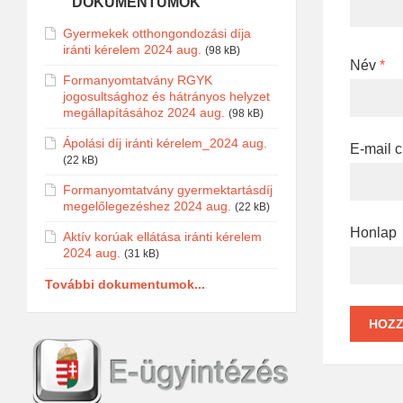
DOKUMENTUMOK
Gyermekek otthongondozási díja
iránti kérelem 2024 aug.
(98 kB)
Név
*
Formanyomtatvány RGYK
jogosultsághoz és hátrányos helyzet
megállapításához 2024 aug.
(98 kB)
Ápolási díj iránti kérelem_2024 aug.
E-mail 
(22 kB)
Formanyomtatvány gyermektartásdíj
megelőlegezéshez 2024 aug.
(22 kB)
Honlap
Aktív korúak ellátása iránti kérelem
2024 aug.
(31 kB)
További dokumentumok...