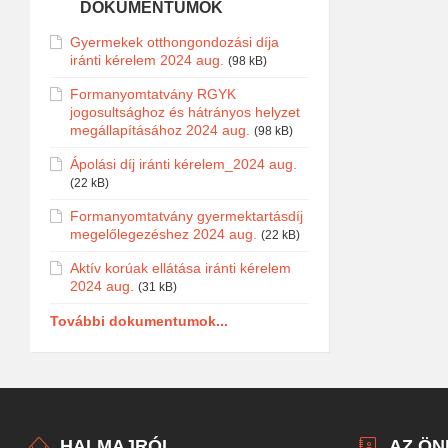
DOKUMENTUMOK
Gyermekek otthongondozási díja
iránti kérelem 2024 aug.
(98 kB)
Formanyomtatvány RGYK
jogosultsághoz és hátrányos helyzet
megállapításához 2024 aug.
(98 kB)
Ápolási díj iránti kérelem_2024 aug.
(22 kB)
Formanyomtatvány gyermektartásdíj
megelőlegezéshez 2024 aug.
(22 kB)
Aktív korúak ellátása iránti kérelem
2024 aug.
(31 kB)
További dokumentumok...
HALMAJRÓL
AZ Ö