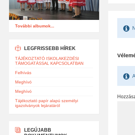
További albumok...
N
LEGFRISSEBB HÍREK
Vélemé
TÁJÉKOZTATÓ ISKOLAKEZDÉSI
TÁMOGATÁSSAL KAPCSOLATBAN
Felhívás
A
Meghívó
Meghívó
Hozzás
Tájékoztató papír alapú személyi
igazolványok lejáratáról
LEGÚJABB