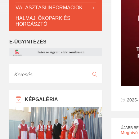
VÁLASZTÁSI INFORMÁCIÓK
HALMAJI ÖKOPARK ÉS
HORGÁSZTÓ
E-ÜGYINTÉZÉS
Keresés
KÉPGALÉRIA
2025-
ÚJABB B
Meghívó t