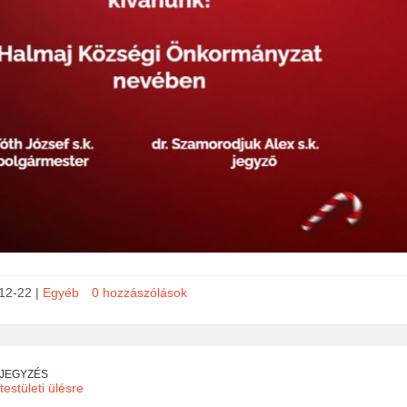
12-22 |
Egyéb
0 hozzászólások
EJEGYZÉS
estületi ülésre