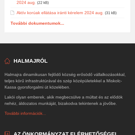
2024 aug.
(22 kB)
Aktív korúak ellátása iránti kérelem 2024 aug.
(31 kB)
További dokumentumok...
HALMAJRÓL
Halmajra dinamikusan fejlődő község erősödő vállalkozásokkal,
teljes körű infrastruktúrával és szép középületekkel a Miskolc-
Kassa gyorsforgalmi út közelében.
Lakói olyan emberek, akik megbecsülve a múltat és az elődök
nehéz, áldozatos munkáját, bizakodva tekintenek a jövőbe.
További információk...
AZ ÖNKORMÁNYZAT ELÉRHETŐSÉGEI