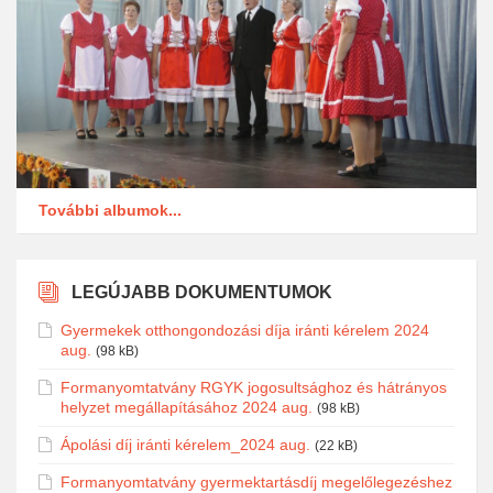
További albumok...
LEGÚJABB DOKUMENTUMOK
Gyermekek otthongondozási díja iránti kérelem 2024
aug.
(98 kB)
Formanyomtatvány RGYK jogosultsághoz és hátrányos
helyzet megállapításához 2024 aug.
(98 kB)
Ápolási díj iránti kérelem_2024 aug.
(22 kB)
Formanyomtatvány gyermektartásdíj megelőlegezéshez