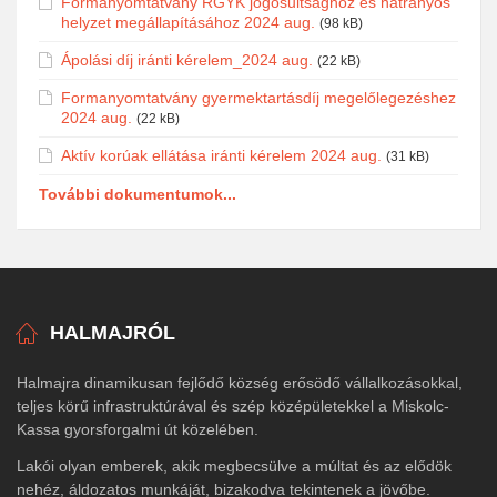
Formanyomtatvány RGYK jogosultsághoz és hátrányos
helyzet megállapításához 2024 aug.
(98 kB)
Ápolási díj iránti kérelem_2024 aug.
(22 kB)
Formanyomtatvány gyermektartásdíj megelőlegezéshez
2024 aug.
(22 kB)
Aktív korúak ellátása iránti kérelem 2024 aug.
(31 kB)
További dokumentumok...
HALMAJRÓL
Halmajra dinamikusan fejlődő község erősödő vállalkozásokkal,
teljes körű infrastruktúrával és szép középületekkel a Miskolc-
Kassa gyorsforgalmi út közelében.
Lakói olyan emberek, akik megbecsülve a múltat és az elődök
nehéz, áldozatos munkáját, bizakodva tekintenek a jövőbe.