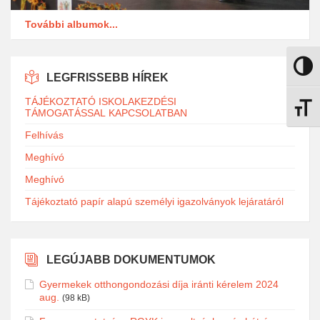
További albumok...
Nagy k
LEGFRISSEBB HÍREK
TÁJÉKOZTATÓ ISKOLAKEZDÉSI
Betűmé
TÁMOGATÁSSAL KAPCSOLATBAN
Felhívás
Meghívó
Meghívó
Tájékoztató papír alapú személyi igazolványok lejáratáról
LEGÚJABB DOKUMENTUMOK
Gyermekek otthongondozási díja iránti kérelem 2024
aug.
(98 kB)