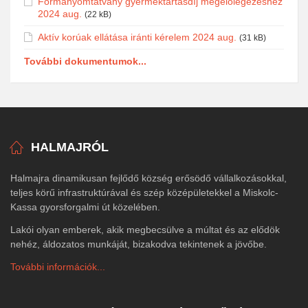
Formanyomtatvány gyermektartásdíj megelőlegezéshez
2024 aug.
(22 kB)
Aktív korúak ellátása iránti kérelem 2024 aug.
(31 kB)
További dokumentumok...
HALMAJRÓL
Halmajra dinamikusan fejlődő község erősödő vállalkozásokkal,
teljes körű infrastruktúrával és szép középületekkel a Miskolc-
Kassa gyorsforgalmi út közelében.
Lakói olyan emberek, akik megbecsülve a múltat és az elődök
nehéz, áldozatos munkáját, bizakodva tekintenek a jövőbe.
További információk...