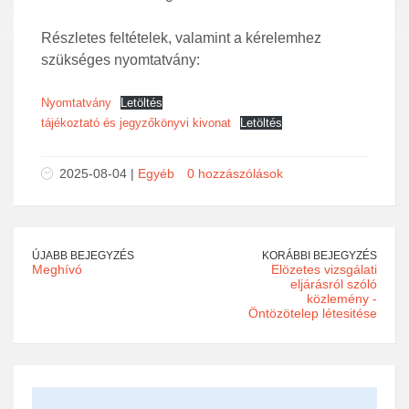
Részletes feltételek, valamint a kérelemhez
szükséges nyomtatvány:
Nyomtatvány
Letöltés
tájékoztató és jegyzőkönyvi kivonat
Letöltés
2025-08-04 |
Egyéb
0 hozzászólások
ÚJABB BEJEGYZÉS
KORÁBBI BEJEGYZÉS
Meghívó
Elözetes vizsgálati
eljárásról szóló
közlemény -
Öntözötelep létesitése