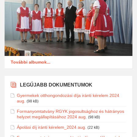
További albumok...
LEGÚJABB DOKUMENTUMOK
Gyermekek otthongondozási díja iránti kérelem 2024
aug.
(98 kB)
Formanyomtatvány RGYK jogosultsághoz és hátrányos
helyzet megállapításához 2024 aug.
(98 kB)
Ápolási díj iránti kérelem_2024 aug.
(22 kB)