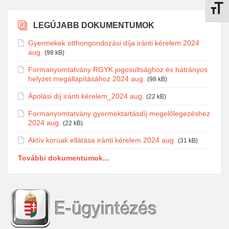
Betűmé
LEGÚJABB DOKUMENTUMOK
Gyermekek otthongondozási díja iránti kérelem 2024
aug.
(98 kB)
Formanyomtatvány RGYK jogosultsághoz és hátrányos
helyzet megállapításához 2024 aug.
(98 kB)
Ápolási díj iránti kérelem_2024 aug.
(22 kB)
Formanyomtatvány gyermektartásdíj megelőlegezéshez
2024 aug.
(22 kB)
Aktív korúak ellátása iránti kérelem 2024 aug.
(31 kB)
További dokumentumok...