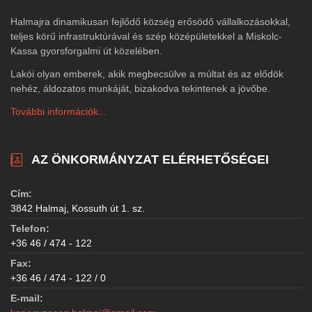
Halmajra dinamikusan fejlődő község erősödő vállalkozásokkal,
teljes körű infrastruktúrával és szép középületekkel a Miskolc-
Kassa gyorsforgalmi út közelében.
Lakói olyan emberek, akik megbecsülve a múltat és az elődök
nehéz, áldozatos munkáját, bizakodva tekintenek a jövőbe.
További információk...
AZ ÖNKORMÁNYZAT ELÉRHETŐSÉGEI
Cím:
3842 Halmaj, Kossuth út 1. sz.
Telefon:
+36 46 / 474 - 122
Fax:
+36 46 / 474 - 122 / 0
E-mail: