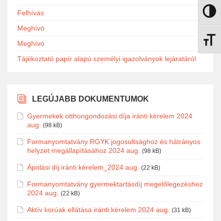
Felhívás
Nagy k
Meghívó
Betűmé
Meghívó
Tájékoztató papír alapú személyi igazolványok lejáratáról
LEGÚJABB DOKUMENTUMOK
Gyermekek otthongondozási díja iránti kérelem 2024
aug.
(98 kB)
Formanyomtatvány RGYK jogosultsághoz és hátrányos
helyzet megállapításához 2024 aug.
(98 kB)
Ápolási díj iránti kérelem_2024 aug.
(22 kB)
Formanyomtatvány gyermektartásdíj megelőlegezéshez
2024 aug.
(22 kB)
Aktív korúak ellátása iránti kérelem 2024 aug.
(31 kB)