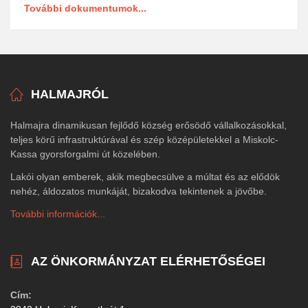
További dokumentumok...
HALMAJRÓL
Halmajra dinamikusan fejlődő község erősödő vállalkozásokkal,
teljes körű infrastruktúrával és szép középületekkel a Miskolc-
Kassa gyorsforgalmi út közelében.
Lakói olyan emberek, akik megbecsülve a múltat és az elődök
nehéz, áldozatos munkáját, bizakodva tekintenek a jövőbe.
További információk...
AZ ÖNKORMÁNYZAT ELÉRHETŐSÉGEI
Cím: