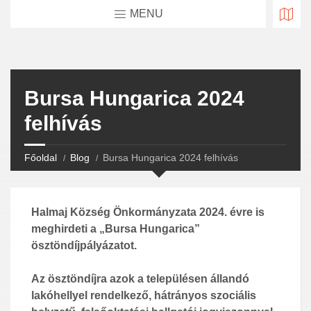
MENU
Bursa Hungarica 2024
felhívás
Főoldal
Blog
Bursa Hungarica 2024 felhívás
Halmaj
Község Önkormányzata 20
2
4
. évre is
meghirdeti a „Bursa Hungarica”
ösztöndíjpályázatot.
Az ösztöndíjra azok a településen állandó
lakóhellyel rendelkező, hátrányos szociális