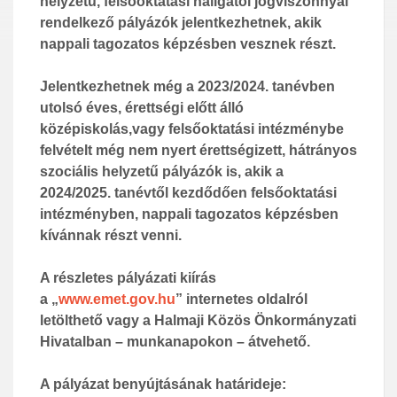
helyzetű, felsőoktatási hallgatói jogviszonnyal
rendelkező pályázók jelentk
ezhetnek, akik
nappali tagozatos képzésben vesznek részt.
Jelentkezhetnek még a 20
2
3
/20
2
4
. tanévben
utolsó éves, érettségi előtt álló
középiskolás,
vagy
felsőoktatási intézménybe
felvételt még nem nyert
érettségizett, hátrányos
szociális helyzetű
pályázó
k is, akik a
20
2
4
/20
2
5
. tanévtől kezdődően felsőoktatási
intézményben, nappali tagozatos képzésben
kívánnak részt venni.
A részletes pályázati kiírás
a
„
www.emet.gov.hu
” internetes oldalról
letölthető vagy
a
Halmaji Közös Önkormányzati
Hivatalban
–
munkanapokon
–
átvehető.
A pályázat benyújtásának határideje: