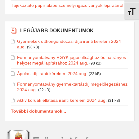
Tájékoztató papír alapú személyi igazolványok lejáratáról
Betűmé
LEGÚJABB DOKUMENTUMOK
Gyermekek otthongondozási díja iránti kérelem 2024
aug.
(98 kB)
Formanyomtatvány RGYK jogosultsághoz és hátrányos
helyzet megállapításához 2024 aug.
(98 kB)
Ápolási díj iránti kérelem_2024 aug.
(22 kB)
Formanyomtatvány gyermektartásdíj megelőlegezéshez
2024 aug.
(22 kB)
Aktív korúak ellátása iránti kérelem 2024 aug.
(31 kB)
További dokumentumok...