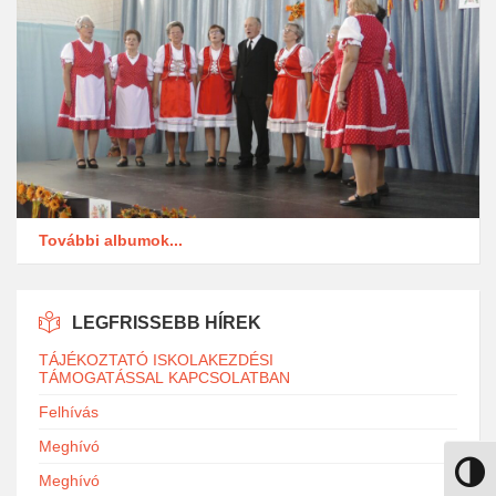
További albumok...
LEGFRISSEBB HÍREK
TÁJÉKOZTATÓ ISKOLAKEZDÉSI
TÁMOGATÁSSAL KAPCSOLATBAN
Felhívás
Meghívó
Nagy k
Meghívó