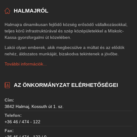
HALMAJRÓL
Halmajra dinamikusan fejlődő község erősödő vállalkozásokkal,
teljes körű infrastruktúrával és szép középületekkel a Miskolc-
Kassa gyorsforgalmi út közelében.
Lakói olyan emberek, akik megbecsülve a múltat és az elődök
nehéz, áldozatos munkáját, bizakodva tekintenek a jövőbe.
További információk...
AZ ÖNKORMÁNYZAT ELÉRHETŐSÉGEI
Cím:
3842 Halmaj, Kossuth út 1. sz.
Telefon:
+36 46 / 474 - 122
Fax:
+36 46 / 474 - 122 / 0