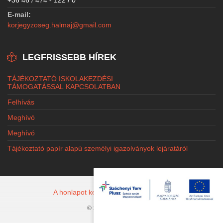
E-mail:
korjegyzoseg.halmaj@gmail.com
LEGFRISSEBB HÍREK
TÁJÉKOZTATÓ ISKOLAKEZDÉSI
TÁMOGATÁSSAL KAPCSOLATBAN
Felhívás
Meghívó
Meghívó
Tájékoztató papír alapú személyi igazolványok lejáratáról
A honlapot készítette: Jacobi Marketing
© 2026 Halmaj.hu