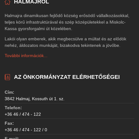
HALMAJRÓL
Halmajra dinamikusan fejlődő község erősödő vállalkozásokkal,
teljes körű infrastruktúrával és szép középületekkel a Miskolc-
Kassa gyorsforgalmi út közelében.
Lakói olyan emberek, akik megbecsülve a múltat és az elődök
nehéz, áldozatos munkáját, bizakodva tekintenek a jövőbe.
További információk...
AZ ÖNKORMÁNYZAT ELÉRHETŐSÉGEI
Cím:
3842 Halmaj, Kossuth út 1. sz.
Telefon:
+36 46 / 474 - 122
Fax:
+36 46 / 474 - 122 / 0
E-mail: