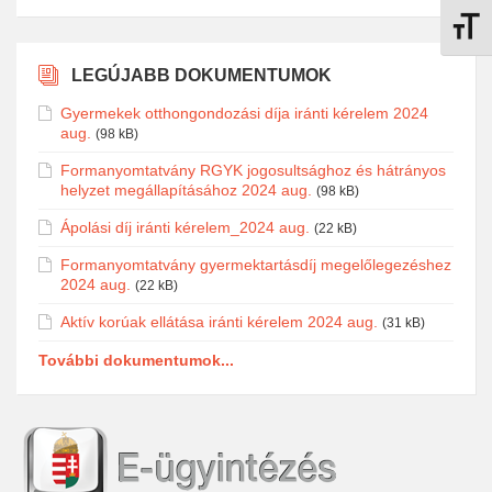
Betűmé
LEGÚJABB DOKUMENTUMOK
Gyermekek otthongondozási díja iránti kérelem 2024
aug.
(98 kB)
Formanyomtatvány RGYK jogosultsághoz és hátrányos
helyzet megállapításához 2024 aug.
(98 kB)
Ápolási díj iránti kérelem_2024 aug.
(22 kB)
Formanyomtatvány gyermektartásdíj megelőlegezéshez
2024 aug.
(22 kB)
Aktív korúak ellátása iránti kérelem 2024 aug.
(31 kB)
További dokumentumok...