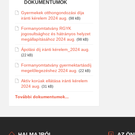
DOKUMENTUMOK
Gyermekek otthongondozási díja
iránti kérelem 2024 aug.
(98 kB)
Formanyomtatvány RGYK
jogosultsághoz és hátrányos helyzet
megállapításához 2024 aug.
(98 kB)
Ápolási díj iránti kérelem_2024 aug.
(22 kB)
Formanyomtatvány gyermektartásdíj
megelőlegezéshez 2024 aug.
(22 kB)
Aktív korúak ellátása iránti kérelem
2024 aug.
(31 kB)
További dokumentumok...
HALMAJRÓL
AZ Ö