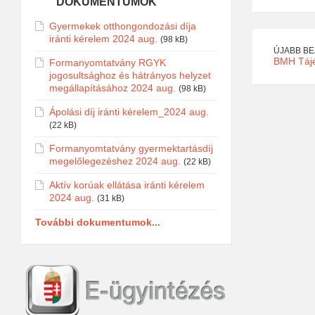
DOKUMENTUMOK
Gyermekek otthongondozási díja
iránti kérelem 2024 aug.
(98 kB)
ÚJABB B
BMH Tájé
Formanyomtatvány RGYK
jogosultsághoz és hátrányos helyzet
megállapításához 2024 aug.
(98 kB)
Ápolási díj iránti kérelem_2024 aug.
(22 kB)
Formanyomtatvány gyermektartásdíj
megelőlegezéshez 2024 aug.
(22 kB)
Aktív korúak ellátása iránti kérelem
2024 aug.
(31 kB)
További dokumentumok...