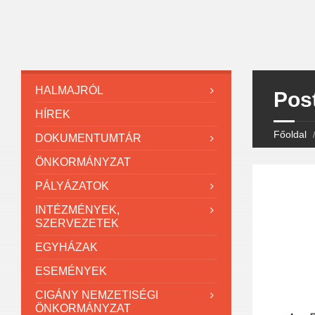
HALMAJRÓL
Post
HÍREK
Főoldal
DOKUMENTUMTÁR
ÖNKORMÁNYZAT
PÁLYÁZATOK
INTÉZMÉNYEK,
SZERVEZETEK
EGYHÁZAK
ESEMÉNYEK
CIGÁNY NEMZETISÉGI
ÖNKORMÁNYZAT