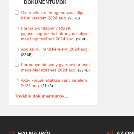
DOKUMENTUMOK
Gyermekek otthongondozási díja
iránti kérelem 2024 aug.
(98 kB)
Formanyomtatvány RGYK
jogosultsághoz és hátrányos helyzet
megállapításához 2024 aug.
(98 kB)
Ápolási díj iránti kérelem_2024 aug.
(22 kB)
Formanyomtatvány gyermektartásdíj
megelőlegezéshez 2024 aug.
(22 kB)
Aktív korúak ellátása iránti kérelem
2024 aug.
(31 kB)
További dokumentumok...
HALMAJRÓL
AZ Ö