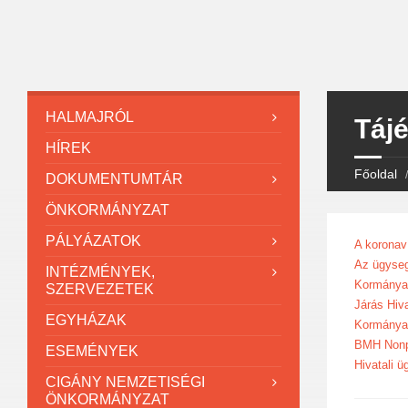
HALMAJRÓL
Táj
HÍREK
Főoldal
DOKUMENTUMTÁR
ÖNKORMÁNYZAT
PÁLYÁZATOK
A koronav
Az ügyseg
INTÉZMÉNYEK,
Kormányab
SZERVEZETEK
Járás Hiva
EGYHÁZAK
Kormányab
BMH Nonpro
ESEMÉNYEK
Hivatali ü
CIGÁNY NEMZETISÉGI
ÖNKORMÁNYZAT