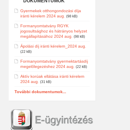
DOKUMENTUMOK
Gyermekek otthongondozási díja
iránti kérelem 2024 aug.
(98 kB)
Formanyomtatvány RGYK
jogosultsághoz és hátrányos helyzet
megállapításához 2024 aug.
(98 kB)
Ápolási díj iránti kérelem_2024 aug.
(22 kB)
Formanyomtatvány gyermektartásdíj
megelőlegezéshez 2024 aug.
(22 kB)
Aktív korúak ellátása iránti kérelem
2024 aug.
(31 kB)
További dokumentumok...