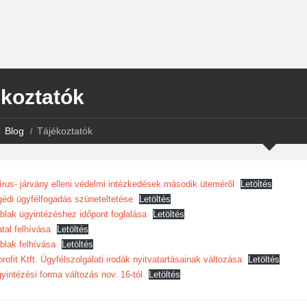
ékoztatók
Blog
Tájékoztatók
írus- járvány elleni védelmi intézkedések második üteméről
Letöltés
édi ügyfélfogadás szüneteltetése
Letöltés
lak ügyintézéshez időpont foglalása
Letöltés
tal felhívása
Letöltés
lak felhívása
Letöltés
fit Ktft. Ügyfélszolgálati irodák nyitvatartásainak változása
Letöltés
gyintézési forma változás nov. 16-tól
Letöltés