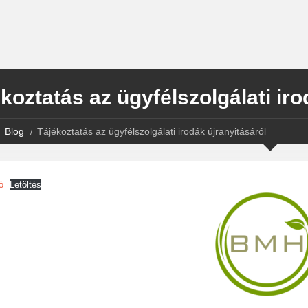
koztatás az ügyfélszolgálati iro
Blog
Tájékoztatás az ügyfélszolgálati irodák újranyitásáról
ó
Letöltés