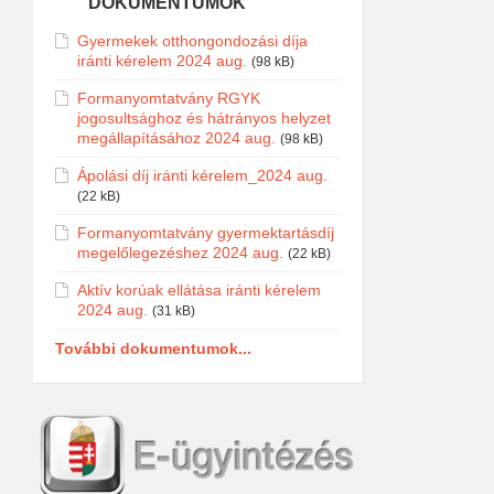
DOKUMENTUMOK
Gyermekek otthongondozási díja
iránti kérelem 2024 aug.
(98 kB)
Formanyomtatvány RGYK
jogosultsághoz és hátrányos helyzet
megállapításához 2024 aug.
(98 kB)
Ápolási díj iránti kérelem_2024 aug.
(22 kB)
Formanyomtatvány gyermektartásdíj
megelőlegezéshez 2024 aug.
(22 kB)
Aktív korúak ellátása iránti kérelem
2024 aug.
(31 kB)
További dokumentumok...