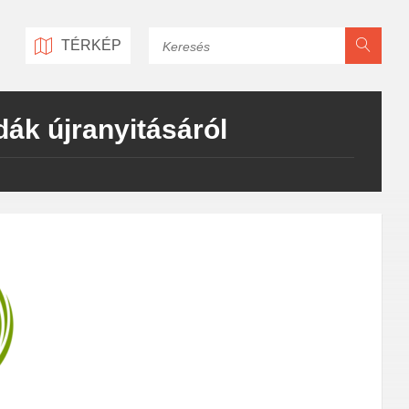
Keresés
TÉRKÉP
dák újranyitásáról