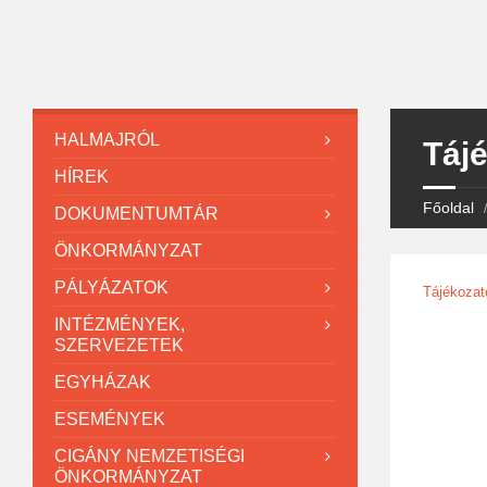
HALMAJRÓL
Tájé
HÍREK
Főoldal
DOKUMENTUMTÁR
ÖNKORMÁNYZAT
PÁLYÁZATOK
Tájékozat
INTÉZMÉNYEK,
SZERVEZETEK
EGYHÁZAK
ESEMÉNYEK
CIGÁNY NEMZETISÉGI
ÖNKORMÁNYZAT