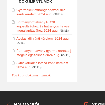
DOKUMENTUMOK
Gyermekek otthongondozási díja
iránti kérelem 2024 aug.
(98 kB)
Formanyomtatvány RGYK
jogosultsághoz és hátrányos helyzet
megállapításához 2024 aug.
(98 kB)
Ápolási díj iránti kérelem_2024 aug.
(22 kB)
Formanyomtatvány gyermektartásdíj
megelőlegezéshez 2024 aug.
(22 kB)
Aktív korúak ellátása iránti kérelem
2024 aug.
(31 kB)
További dokumentumok...
HALMAJRÓL
AZ Ö