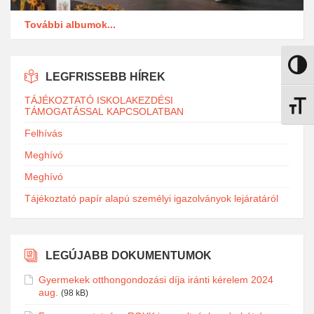
További albumok...
Nagy k
LEGFRISSEBB HÍREK
TÁJÉKOZTATÓ ISKOLAKEZDÉSI
Betűmé
TÁMOGATÁSSAL KAPCSOLATBAN
Felhívás
Meghívó
Meghívó
Tájékoztató papír alapú személyi igazolványok lejáratáról
LEGÚJABB DOKUMENTUMOK
Gyermekek otthongondozási díja iránti kérelem 2024
aug.
(98 kB)