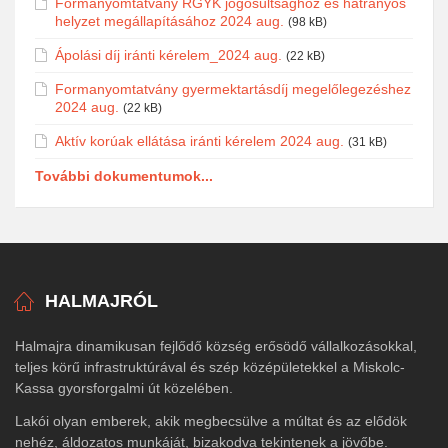
Formanyomtatvány RGYK jogosultsághoz és hátrányos
helyzet megállapításához 2024 aug.
(98 kB)
Ápolási díj iránti kérelem_2024 aug.
(22 kB)
Formanyomtatvány gyermektartásdíj megelőlegezéshez
2024 aug.
(22 kB)
Aktív korúak ellátása iránti kérelem 2024 aug.
(31 kB)
További dokumentumok...
HALMAJRÓL
Halmajra dinamikusan fejlődő község erősödő vállalkozásokkal,
teljes körű infrastruktúrával és szép középületekkel a Miskolc-
Kassa gyorsforgalmi út közelében.
Lakói olyan emberek, akik megbecsülve a múltat és az elődök
nehéz, áldozatos munkáját, bizakodva tekintenek a jövőbe.