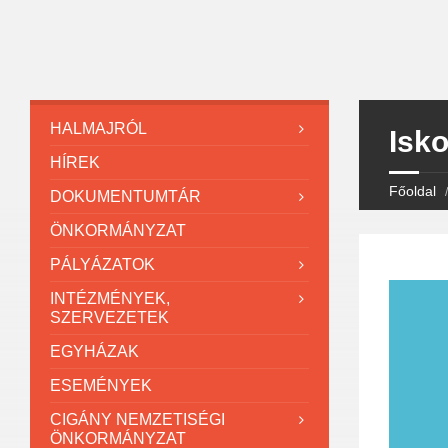
HALMAJRÓL
Isko
HÍREK
Főoldal
DOKUMENTUMTÁR
ÖNKORMÁNYZAT
PÁLYÁZATOK
INTÉZMÉNYEK,
SZERVEZETEK
EGYHÁZAK
ESEMÉNYEK
CIGÁNY NEMZETISÉGI
ÖNKORMÁNYZAT