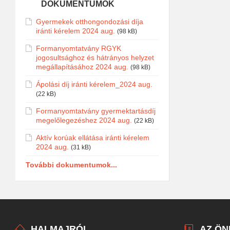
DOKUMENTUMOK
Gyermekek otthongondozási díja
iránti kérelem 2024 aug.
(98 kB)
Formanyomtatvány RGYK
jogosultsághoz és hátrányos helyzet
megállapításához 2024 aug.
(98 kB)
Ápolási díj iránti kérelem_2024 aug.
(22 kB)
Formanyomtatvány gyermektartásdíj
megelőlegezéshez 2024 aug.
(22 kB)
Aktív korúak ellátása iránti kérelem
2024 aug.
(31 kB)
További dokumentumok...
HALMAJRÓL
AZ Ö