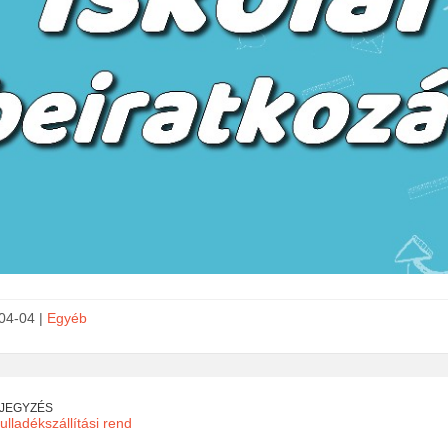
04-04 |
Egyéb
EJEGYZÉS
ulladékszállítási rend