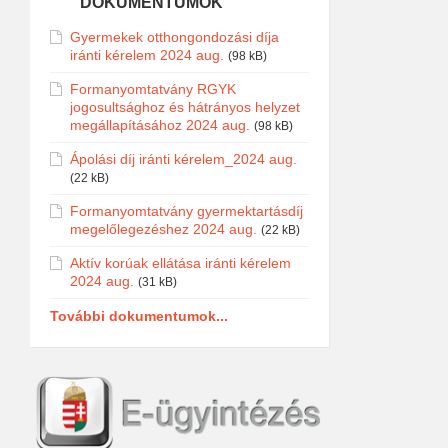
DOKUMENTUMOK
Gyermekek otthongondozási díja
iránti kérelem 2024 aug.
(98 kB)
Formanyomtatvány RGYK
jogosultsághoz és hátrányos helyzet
megállapításához 2024 aug.
(98 kB)
Ápolási díj iránti kérelem_2024 aug.
(22 kB)
Formanyomtatvány gyermektartásdíj
megelőlegezéshez 2024 aug.
(22 kB)
Aktív korúak ellátása iránti kérelem
2024 aug.
(31 kB)
További dokumentumok...