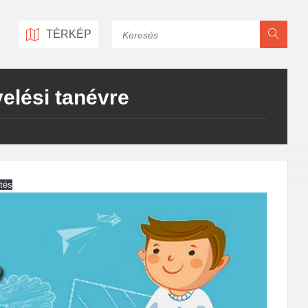
Keresés
TÉRKÉP
velési tanévre
ltés