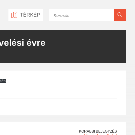
Keresés
TÉRKÉP
velési évre
ltés
KORÁBBI BEJEGYZÉS