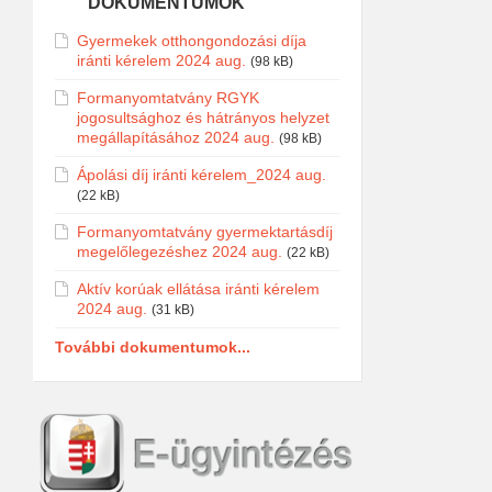
DOKUMENTUMOK
Gyermekek otthongondozási díja
iránti kérelem 2024 aug.
(98 kB)
Formanyomtatvány RGYK
jogosultsághoz és hátrányos helyzet
megállapításához 2024 aug.
(98 kB)
Ápolási díj iránti kérelem_2024 aug.
(22 kB)
Formanyomtatvány gyermektartásdíj
megelőlegezéshez 2024 aug.
(22 kB)
Aktív korúak ellátása iránti kérelem
2024 aug.
(31 kB)
További dokumentumok...