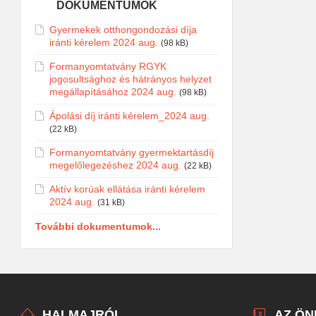
DOKUMENTUMOK
Gyermekek otthongondozási díja
iránti kérelem 2024 aug.
(98 kB)
Formanyomtatvány RGYK
jogosultsághoz és hátrányos helyzet
megállapításához 2024 aug.
(98 kB)
Ápolási díj iránti kérelem_2024 aug.
(22 kB)
Formanyomtatvány gyermektartásdíj
megelőlegezéshez 2024 aug.
(22 kB)
Aktív korúak ellátása iránti kérelem
2024 aug.
(31 kB)
További dokumentumok...
HALMAJRÓL
AZ Ö