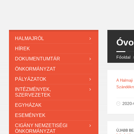
HALMAJRÓL
Óvod
HÍREK
Főoldal
DOKUMENTUMTÁR
ÖNKORMÁNYZAT
PÁLYÁZATOK
A Halmaji
Szándékny
INTÉZMÉNYEK,
SZERVEZETEK
2020-
EGYHÁZAK
ESEMÉNYEK
CIGÁNY NEMZETISÉGI
ÚJABB B
ÖNKORMÁNYZAT