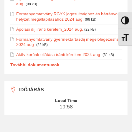
aug.
(98 kB)
Formanyomtatvány RGYK jogosultsághoz és hátrányos
helyzet megállapításához 2024 aug.
(98 kB)
Nagy k
Ápolási díj iránti kérelem_2024 aug.
(22 kB)
Betűmé
Formanyomtatvány gyermektartásdíj megelőlegezéshez
2024 aug.
(22 kB)
Aktív korúak ellátása iránti kérelem 2024 aug.
(31 kB)
További dokumentumok...
IDŐJÁRÁS
Local Time
19:58