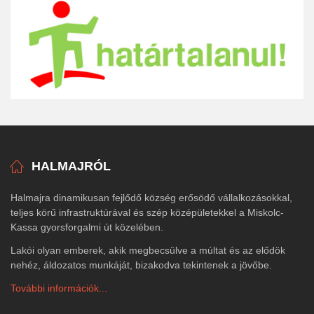
HALMAJRÓL
Halmajra dinamikusan fejlődő község erősödő vállalkozásokkal,
teljes körű infrastruktúrával és szép középületekkel a Miskolc-
Kassa gyorsforgalmi út közelében.
Lakói olyan emberek, akik megbecsülve a múltat és az elődök
nehéz, áldozatos munkáját, bizakodva tekintenek a jövőbe.
További információk...