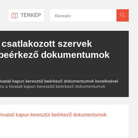
Keresés
TÉRKÉP
 csatlakozott szervek
ül beérkező dokumentumok
hivatali kapun keresztül beérkező dokumentumok kezelésével
ára a hivatali kapun keresztül beérkező dokumentumok
 hivatali kapun keresztül beérkező dokumentumok