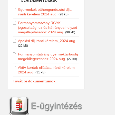
DOKUMENTUMOK
Gyermekek otthongondozási díja
iránti kérelem 2024 aug.
(98 kB)
Formanyomtatvány RGYK
jogosultsághoz és hátrányos helyzet
megállapításához 2024 aug.
(98 kB)
Ápolási díj iránti kérelem_2024 aug.
(22 kB)
Formanyomtatvány gyermektartásdíj
megelőlegezéshez 2024 aug.
(22 kB)
Aktív korúak ellátása iránti kérelem
2024 aug.
(31 kB)
További dokumentumok...