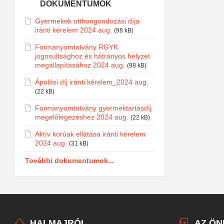
DOKUMENTUMOK
Gyermekek otthongondozási díja
iránti kérelem 2024 aug.
(98 kB)
Formanyomtatvány RGYK
jogosultsághoz és hátrányos helyzet
megállapításához 2024 aug.
(98 kB)
Ápolási díj iránti kérelem_2024 aug.
(22 kB)
Formanyomtatvány gyermektartásdíj
megelőlegezéshez 2024 aug.
(22 kB)
Aktív korúak ellátása iránti kérelem
2024 aug.
(31 kB)
További dokumentumok...
HALMAJRÓL
AZ Ö