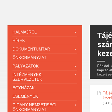
HALMAJRÓL
Tájé
HÍREK
szá
DOKUMENTUMTÁR
kez
ÖNKORMÁNYZAT
Főoldal
PÁLYÁZATOK
kapcsola
kezelésé
INTÉZMÉNYEK,
SZERVEZETEK
EGYHÁZAK
Tájék
ESEMÉNYEK
keze
(34 kB
CIGÁNY NEMZETISÉGI
ÖNKORMÁNYZAT