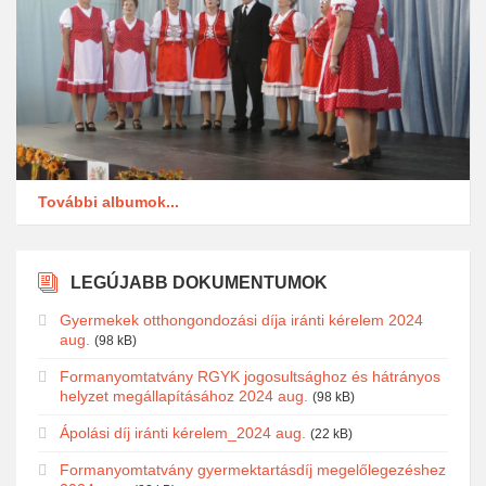
További albumok...
LEGÚJABB DOKUMENTUMOK
Gyermekek otthongondozási díja iránti kérelem 2024
aug.
(98 kB)
Formanyomtatvány RGYK jogosultsághoz és hátrányos
helyzet megállapításához 2024 aug.
(98 kB)
Ápolási díj iránti kérelem_2024 aug.
(22 kB)
Formanyomtatvány gyermektartásdíj megelőlegezéshez