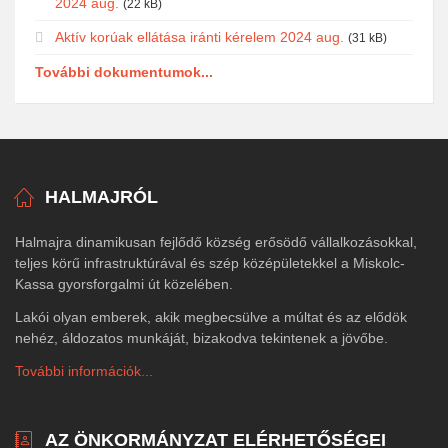
2024 aug.
(22 kB)
Aktív korúak ellátása iránti kérelem 2024 aug.
(31 kB)
További dokumentumok...
HALMAJRÓL
Halmajra dinamikusan fejlődő község erősödő vállalkozásokkal,
teljes körű infrastruktúrával és szép középületekkel a Miskolc-
Kassa gyorsforgalmi út közelében.
Lakói olyan emberek, akik megbecsülve a múltat és az elődök
nehéz, áldozatos munkáját, bizakodva tekintenek a jövőbe.
További információk...
AZ ÖNKORMÁNYZAT ELÉRHETŐSÉGEI