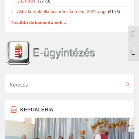
2024 aug.
(22 kB)
Aktív korúak ellátása iránti kérelem 2024 aug.
(31 kB)
További dokumentumok...
Nagy
Betű
Keresés
KÉPGALÉRIA