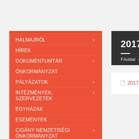
HALMAJRÓL
2017
HÍREK
Főoldal
DOKUMENTUMTÁR
ÖNKORMÁNYZAT
PÁLYÁZATOK
2017.
INTÉZMÉNYEK,
SZERVEZETEK
EGYHÁZAK
ESEMÉNYEK
CIGÁNY NEMZETISÉGI
ÖNKORMÁNYZAT