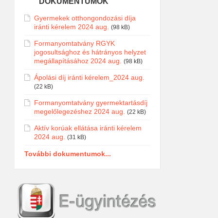
DOKUMENTUMOK
Gyermekek otthongondozási díja
iránti kérelem 2024 aug.
(98 kB)
Formanyomtatvány RGYK
jogosultsághoz és hátrányos helyzet
megállapításához 2024 aug.
(98 kB)
Ápolási díj iránti kérelem_2024 aug.
(22 kB)
Formanyomtatvány gyermektartásdíj
megelőlegezéshez 2024 aug.
(22 kB)
Aktív korúak ellátása iránti kérelem
2024 aug.
(31 kB)
További dokumentumok...