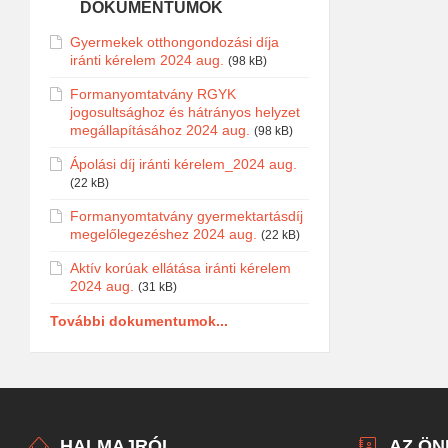
DOKUMENTUMOK
Gyermekek otthongondozási díja
iránti kérelem 2024 aug.
(98 kB)
Formanyomtatvány RGYK
jogosultsághoz és hátrányos helyzet
megállapításához 2024 aug.
(98 kB)
Ápolási díj iránti kérelem_2024 aug.
(22 kB)
Formanyomtatvány gyermektartásdíj
megelőlegezéshez 2024 aug.
(22 kB)
Aktív korúak ellátása iránti kérelem
2024 aug.
(31 kB)
További dokumentumok...
HALMAJRÓL
AZ Ö