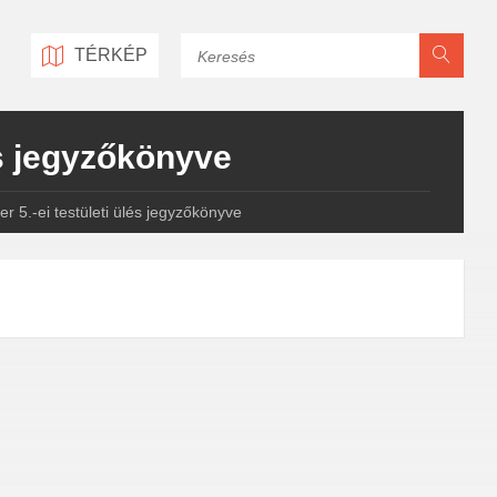
Keresés
TÉRKÉP
és jegyzőkönyve
 5.-ei testületi ülés jegyzőkönyve