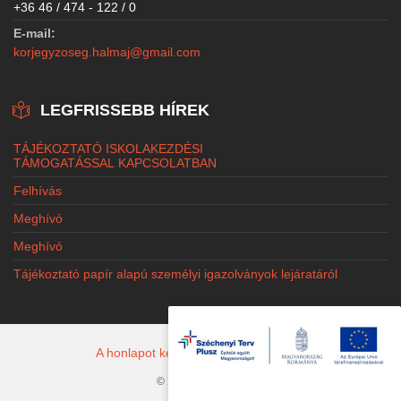
+36 46 / 474 - 122 / 0
E-mail:
korjegyzoseg.halmaj@gmail.com
LEGFRISSEBB HÍREK
TÁJÉKOZTATÓ ISKOLAKEZDÉSI
TÁMOGATÁSSAL KAPCSOLATBAN
Felhívás
Meghívó
Meghívó
Tájékoztató papír alapú személyi igazolványok lejáratáról
A honlapot készítette: Jacobi Marketing
© 2026 Halmaj.hu