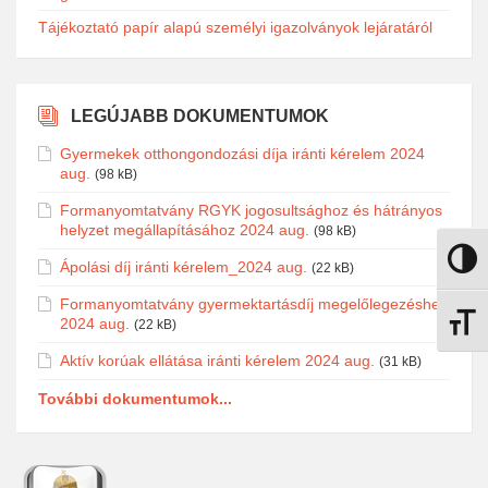
Tájékoztató papír alapú személyi igazolványok lejáratáról
LEGÚJABB DOKUMENTUMOK
Gyermekek otthongondozási díja iránti kérelem 2024
aug.
(98 kB)
Formanyomtatvány RGYK jogosultsághoz és hátrányos
helyzet megállapításához 2024 aug.
(98 kB)
Nagy k
Ápolási díj iránti kérelem_2024 aug.
(22 kB)
Formanyomtatvány gyermektartásdíj megelőlegezéshez
2024 aug.
(22 kB)
Betűmé
Aktív korúak ellátása iránti kérelem 2024 aug.
(31 kB)
További dokumentumok...