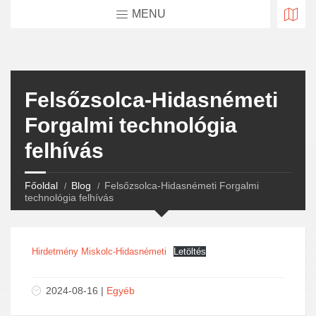
MENU
Felsőzsolca-Hidasnémeti
Forgalmi technológia
felhívás
Főoldal
Blog
Felsőzsolca-Hidasnémeti Forgalmi
technológia felhívás
Hirdetmény Miskolc-Hidasnémeti
Letöltés
2024-08-16 |
Egyéb