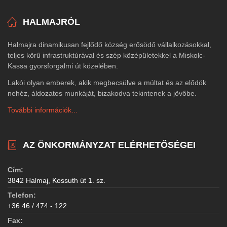
HALMAJRÓL
Halmajra dinamikusan fejlődő község erősödő vállalkozásokkal,
teljes körű infrastruktúrával és szép középületekkel a Miskolc-
Kassa gyorsforgalmi út közelében.
Lakói olyan emberek, akik megbecsülve a múltat és az elődök
nehéz, áldozatos munkáját, bizakodva tekintenek a jövőbe.
További információk...
AZ ÖNKORMÁNYZAT ELÉRHETŐSÉGEI
Cím:
3842 Halmaj, Kossuth út 1. sz.
Telefon:
+36 46 / 474 - 122
Fax: