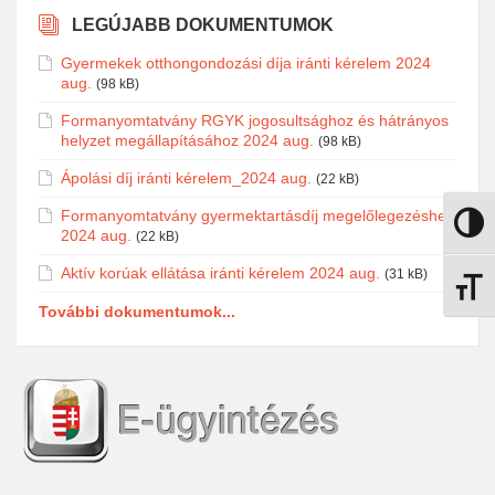
LEGÚJABB DOKUMENTUMOK
Gyermekek otthongondozási díja iránti kérelem 2024
aug.
(98 kB)
Formanyomtatvány RGYK jogosultsághoz és hátrányos
helyzet megállapításához 2024 aug.
(98 kB)
Ápolási díj iránti kérelem_2024 aug.
(22 kB)
Formanyomtatvány gyermektartásdíj megelőlegezéshez
Nagy k
2024 aug.
(22 kB)
Aktív korúak ellátása iránti kérelem 2024 aug.
(31 kB)
Betűmé
További dokumentumok...