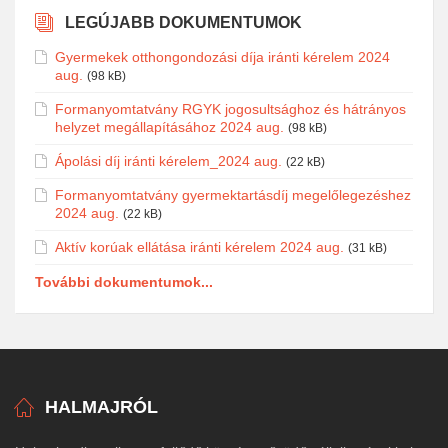
LEGÚJABB DOKUMENTUMOK
Gyermekek otthongondozási díja iránti kérelem 2024
aug.
(98 kB)
Formanyomtatvány RGYK jogosultsághoz és hátrányos
helyzet megállapításához 2024 aug.
(98 kB)
Ápolási díj iránti kérelem_2024 aug.
(22 kB)
Formanyomtatvány gyermektartásdíj megelőlegezéshez
2024 aug.
(22 kB)
Aktív korúak ellátása iránti kérelem 2024 aug.
(31 kB)
További dokumentumok...
HALMAJRÓL