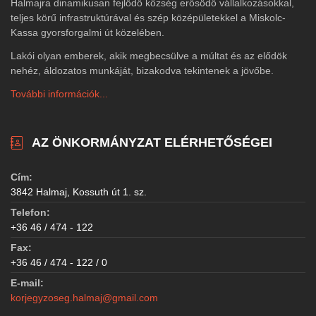
Halmajra dinamikusan fejlődő község erősödő vállalkozásokkal,
teljes körű infrastruktúrával és szép középületekkel a Miskolc-
Kassa gyorsforgalmi út közelében.
Lakói olyan emberek, akik megbecsülve a múltat és az elődök
nehéz, áldozatos munkáját, bizakodva tekintenek a jövőbe.
További információk...
AZ ÖNKORMÁNYZAT ELÉRHETŐSÉGEI
Cím:
3842 Halmaj, Kossuth út 1. sz.
Telefon:
+36 46 / 474 - 122
Fax:
+36 46 / 474 - 122 / 0
E-mail:
korjegyzoseg.halmaj@gmail.com