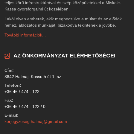
teljes körű infrastruktúrával és szép középületekkel a Miskolc-
Kassa gyorsforgalmi út közelében.
Lakói olyan emberek, akik megbecsülve a múltat és az elődök
nehéz, áldozatos munkáját, bizakodva tekintenek a jövőbe.
További információk...
AZ ÖNKORMÁNYZAT ELÉRHETŐSÉGEI
Cím:
3842 Halmaj, Kossuth út 1. sz.
Telefon:
+36 46 / 474 - 122
Fax:
+36 46 / 474 - 122 / 0
E-mail:
korjegyzoseg.halmaj@gmail.com