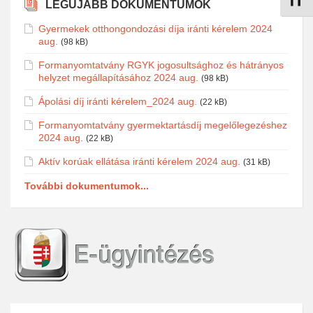
Betűmé
LEGÚJABB DOKUMENTUMOK
Gyermekek otthongondozási díja iránti kérelem 2024
aug.
(98 kB)
Formanyomtatvány RGYK jogosultsághoz és hátrányos
helyzet megállapításához 2024 aug.
(98 kB)
Ápolási díj iránti kérelem_2024 aug.
(22 kB)
Formanyomtatvány gyermektartásdíj megelőlegezéshez
2024 aug.
(22 kB)
Aktív korúak ellátása iránti kérelem 2024 aug.
(31 kB)
További dokumentumok...