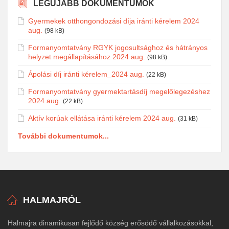
LEGÚJABB DOKUMENTUMOK
Gyermekek otthongondozási díja iránti kérelem 2024
aug.
(98 kB)
Formanyomtatvány RGYK jogosultsághoz és hátrányos
helyzet megállapításához 2024 aug.
(98 kB)
Ápolási díj iránti kérelem_2024 aug.
(22 kB)
Formanyomtatvány gyermektartásdíj megelőlegezéshez
2024 aug.
(22 kB)
Aktív korúak ellátása iránti kérelem 2024 aug.
(31 kB)
További dokumentumok...
HALMAJRÓL
Halmajra dinamikusan fejlődő község erősödő vállalkozásokkal,