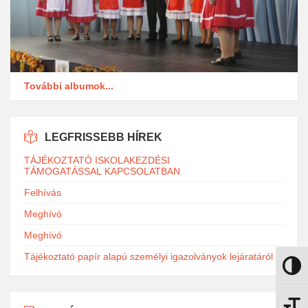
További albumok...
LEGFRISSEBB HÍREK
TÁJÉKOZTATÓ ISKOLAKEZDÉSI
TÁMOGATÁSSAL KAPCSOLATBAN
Felhívás
Meghívó
Meghívó
Tájékoztató papír alapú személyi igazolványok lejáratáról
Nagy k