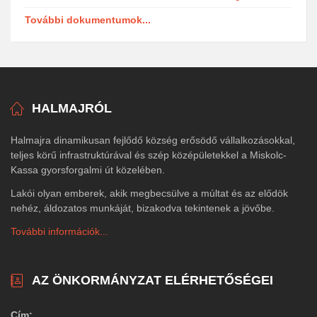
További dokumentumok...
HALMAJRÓL
Halmajra dinamikusan fejlődő község erősödő vállalkozásokkal,
teljes körű infrastruktúrával és szép középületekkel a Miskolc-
Kassa gyorsforgalmi út közelében.
Lakói olyan emberek, akik megbecsülve a múltat és az elődök
nehéz, áldozatos munkáját, bizakodva tekintenek a jövőbe.
További információk...
AZ ÖNKORMÁNYZAT ELÉRHETŐSÉGEI
Cím: