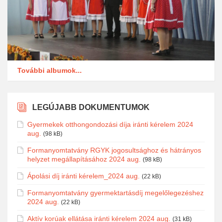
További albumok...
LEGÚJABB DOKUMENTUMOK
Gyermekek otthongondozási díja iránti kérelem 2024
aug.
(98 kB)
Formanyomtatvány RGYK jogosultsághoz és hátrányos
helyzet megállapításához 2024 aug.
(98 kB)
Ápolási díj iránti kérelem_2024 aug.
(22 kB)
Formanyomtatvány gyermektartásdíj megelőlegezéshez
2024 aug.
(22 kB)
Aktív korúak ellátása iránti kérelem 2024 aug.
(31 kB)