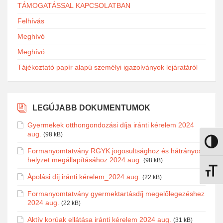
TÁMOGATÁSSAL KAPCSOLATBAN
Felhívás
Meghívó
Meghívó
Tájékoztató papír alapú személyi igazolványok lejáratáról
LEGÚJABB DOKUMENTUMOK
Gyermekek otthongondozási díja iránti kérelem 2024
aug.
(98 kB)
Nagy k
Formanyomtatvány RGYK jogosultsághoz és hátrányos
helyzet megállapításához 2024 aug.
(98 kB)
Betűmé
Ápolási díj iránti kérelem_2024 aug.
(22 kB)
Formanyomtatvány gyermektartásdíj megelőlegezéshez
2024 aug.
(22 kB)
Aktív korúak ellátása iránti kérelem 2024 aug.
(31 kB)