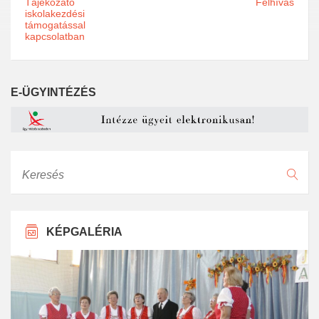
Tájékozató
Felhívás
iskolakezdési
támogatással
kapcsolatban
E-ÜGYINTÉZÉS
Keresés
KÉPGALÉRIA