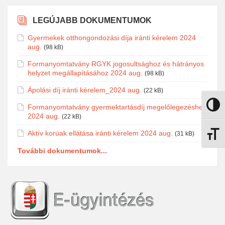
LEGÚJABB DOKUMENTUMOK
Gyermekek otthongondozási díja iránti kérelem 2024
aug.
(98 kB)
Formanyomtatvány RGYK jogosultsághoz és hátrányos
helyzet megállapításához 2024 aug.
(98 kB)
Ápolási díj iránti kérelem_2024 aug.
(22 kB)
Formanyomtatvány gyermektartásdíj megelőlegezéshez
Nagy k
2024 aug.
(22 kB)
Aktív korúak ellátása iránti kérelem 2024 aug.
(31 kB)
Betűmé
További dokumentumok...