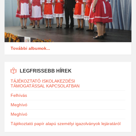
További albumok...
LEGFRISSEBB HÍREK
TÁJÉKOZTATÓ ISKOLAKEZDÉSI
TÁMOGATÁSSAL KAPCSOLATBAN
Felhívás
Meghívó
Meghívó
Tájékoztató papír alapú személyi igazolványok lejáratáról