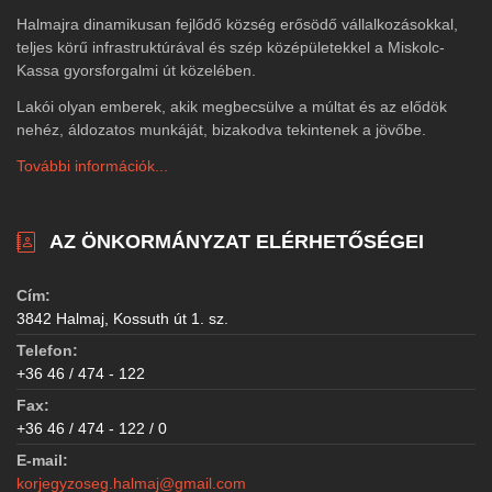
Halmajra dinamikusan fejlődő község erősödő vállalkozásokkal,
teljes körű infrastruktúrával és szép középületekkel a Miskolc-
Kassa gyorsforgalmi út közelében.
Lakói olyan emberek, akik megbecsülve a múltat és az elődök
nehéz, áldozatos munkáját, bizakodva tekintenek a jövőbe.
További információk...
AZ ÖNKORMÁNYZAT ELÉRHETŐSÉGEI
Cím:
3842 Halmaj, Kossuth út 1. sz.
Telefon:
+36 46 / 474 - 122
Fax:
+36 46 / 474 - 122 / 0
E-mail:
korjegyzoseg.halmaj@gmail.com