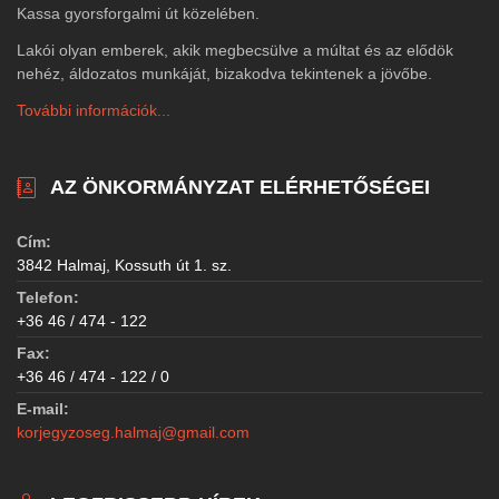
Kassa gyorsforgalmi út közelében.
Lakói olyan emberek, akik megbecsülve a múltat és az elődök
nehéz, áldozatos munkáját, bizakodva tekintenek a jövőbe.
További információk...
AZ ÖNKORMÁNYZAT ELÉRHETŐSÉGEI
Cím:
3842 Halmaj, Kossuth út 1. sz.
Telefon:
+36 46 / 474 - 122
Fax:
+36 46 / 474 - 122 / 0
E-mail:
korjegyzoseg.halmaj@gmail.com