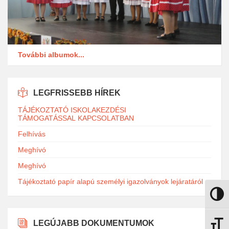
További albumok...
LEGFRISSEBB HÍREK
TÁJÉKOZTATÓ ISKOLAKEZDÉSI
TÁMOGATÁSSAL KAPCSOLATBAN
Felhívás
Meghívó
Meghívó
Tájékoztató papír alapú személyi igazolványok lejáratáról
Nagy k
LEGÚJABB DOKUMENTUMOK
Betűmé