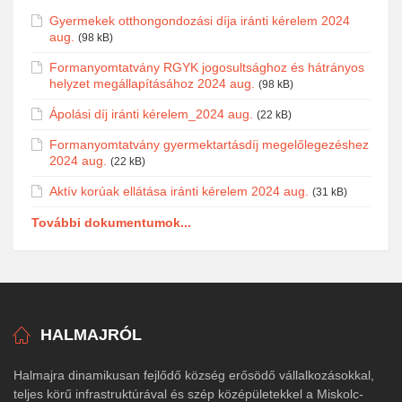
Gyermekek otthongondozási díja iránti kérelem 2024
aug.
(98 kB)
Formanyomtatvány RGYK jogosultsághoz és hátrányos
helyzet megállapításához 2024 aug.
(98 kB)
Ápolási díj iránti kérelem_2024 aug.
(22 kB)
Formanyomtatvány gyermektartásdíj megelőlegezéshez
2024 aug.
(22 kB)
Aktív korúak ellátása iránti kérelem 2024 aug.
(31 kB)
További dokumentumok...
HALMAJRÓL
Halmajra dinamikusan fejlődő község erősödő vállalkozásokkal,
teljes körű infrastruktúrával és szép középületekkel a Miskolc-