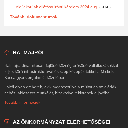
Aktív korúak ellátása iránti kérelem 2024 aug.
(31 kB)
További dokumentumok...
HALMAJRÓL
Halmajra dinamikusan fejlődő község erősödő vállalkozásokkal,
teljes körű infrastruktúrával és szép középületekkel a Miskolc-
Kassa gyorsforgalmi út közelében.
Lakói olyan emberek, akik megbecsülve a múltat és az elődök
nehéz, áldozatos munkáját, bizakodva tekintenek a jövőbe.
További információk...
AZ ÖNKORMÁNYZAT ELÉRHETŐSÉGEI