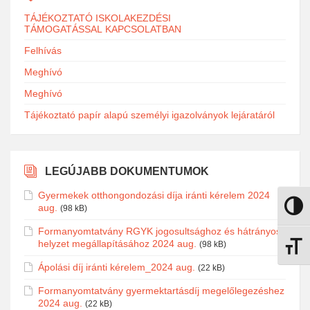
TÁJÉKOZTATÓ ISKOLAKEZDÉSI
TÁMOGATÁSSAL KAPCSOLATBAN
Felhívás
Meghívó
Meghívó
Tájékoztató papír alapú személyi igazolványok lejáratáról
LEGÚJABB DOKUMENTUMOK
Gyermekek otthongondozási díja iránti kérelem 2024
aug.
(98 kB)
Nagy k
Formanyomtatvány RGYK jogosultsághoz és hátrányos
helyzet megállapításához 2024 aug.
(98 kB)
Betűmé
Ápolási díj iránti kérelem_2024 aug.
(22 kB)
Formanyomtatvány gyermektartásdíj megelőlegezéshez
2024 aug.
(22 kB)