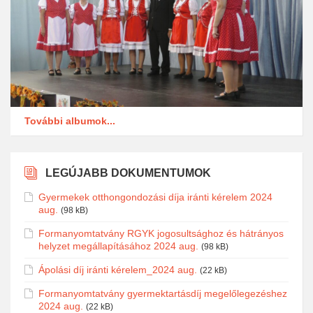
További albumok...
LEGÚJABB DOKUMENTUMOK
Gyermekek otthongondozási díja iránti kérelem 2024
aug.
(98 kB)
Formanyomtatvány RGYK jogosultsághoz és hátrányos
helyzet megállapításához 2024 aug.
(98 kB)
Ápolási díj iránti kérelem_2024 aug.
(22 kB)
Formanyomtatvány gyermektartásdíj megelőlegezéshez
2024 aug.
(22 kB)