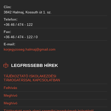
Cím:
3842 Halmaj, Kossuth út 1. sz.
Telefon:
+36 46 / 474 - 122
Fax:
+36 46 / 474 - 122 / 0
E-mail:
korjegyzoseg.halmaj@gmail.com
LEGFRISSEBB HÍREK
TÁJÉKOZTATÓ ISKOLAKEZDÉSI
TÁMOGATÁSSAL KAPCSOLATBAN
Felhívás
Meghívó
Meghívó
Tájékoztató papír alapú személyi igazolványok lejáratáról