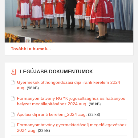
További albumok...
LEGÚJABB DOKUMENTUMOK
Gyermekek otthongondozási díja iránti kérelem 2024
aug.
(98 kB)
Formanyomtatvány RGYK jogosultsághoz és hátrányos
helyzet megállapításához 2024 aug.
(98 kB)
Ápolási díj iránti kérelem_2024 aug.
(22 kB)
Formanyomtatvány gyermektartásdíj megelőlegezéshez
2024 aug.
(22 kB)