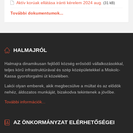
Aktív korúak ellátása iránti kérelem 2024 aug.
(31 kB)
További dokumentumok...
HALMAJRÓL
Halmajra dinamikusan fejlődő község erősödő vállalkozásokkal,
teljes körű infrastruktúrával és szép középületekkel a Miskolc-
Kassa gyorsforgalmi út közelében.
Lakói olyan emberek, akik megbecsülve a múltat és az elődök
nehéz, áldozatos munkáját, bizakodva tekintenek a jövőbe.
További információk...
AZ ÖNKORMÁNYZAT ELÉRHETŐSÉGEI