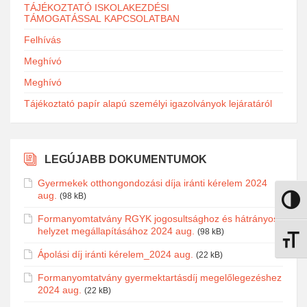
TÁJÉKOZTATÓ ISKOLAKEZDÉSI
TÁMOGATÁSSAL KAPCSOLATBAN
Felhívás
Meghívó
Meghívó
Tájékoztató papír alapú személyi igazolványok lejáratáról
LEGÚJABB DOKUMENTUMOK
Gyermekek otthongondozási díja iránti kérelem 2024
aug.
(98 kB)
Nagy k
Formanyomtatvány RGYK jogosultsághoz és hátrányos
helyzet megállapításához 2024 aug.
(98 kB)
Betűmé
Ápolási díj iránti kérelem_2024 aug.
(22 kB)
Formanyomtatvány gyermektartásdíj megelőlegezéshez
2024 aug.
(22 kB)