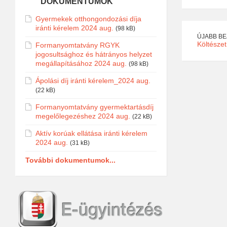
DOKUMENTUMOK
Gyermekek otthongondozási díja
iránti kérelem 2024 aug.
(98 kB)
ÚJABB B
Költésze
Formanyomtatvány RGYK
jogosultsághoz és hátrányos helyzet
megállapításához 2024 aug.
(98 kB)
Ápolási díj iránti kérelem_2024 aug.
(22 kB)
Formanyomtatvány gyermektartásdíj
megelőlegezéshez 2024 aug.
(22 kB)
Aktív korúak ellátása iránti kérelem
2024 aug.
(31 kB)
További dokumentumok...