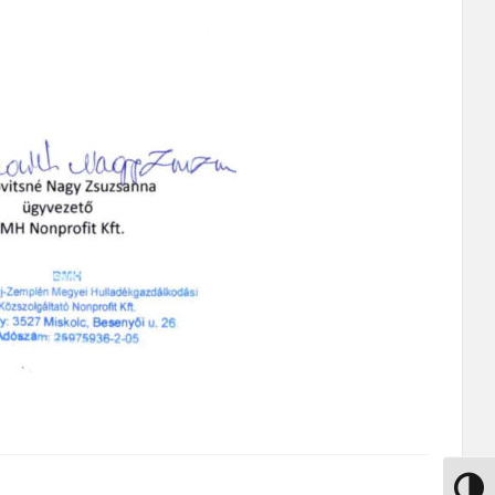
Nagy k