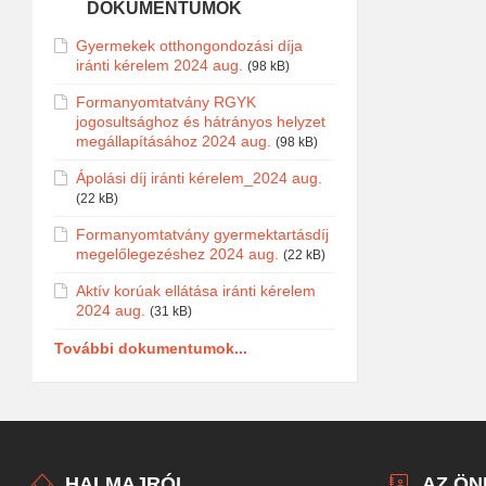
DOKUMENTUMOK
Gyermekek otthongondozási díja
iránti kérelem 2024 aug.
(98 kB)
Formanyomtatvány RGYK
jogosultsághoz és hátrányos helyzet
megállapításához 2024 aug.
(98 kB)
Ápolási díj iránti kérelem_2024 aug.
(22 kB)
Formanyomtatvány gyermektartásdíj
megelőlegezéshez 2024 aug.
(22 kB)
Aktív korúak ellátása iránti kérelem
2024 aug.
(31 kB)
További dokumentumok...
HALMAJRÓL
AZ Ö