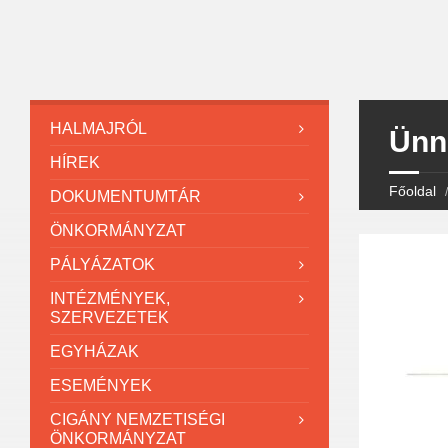
HALMAJRÓL
Ünne
HÍREK
Főoldal
DOKUMENTUMTÁR
ÖNKORMÁNYZAT
PÁLYÁZATOK
INTÉZMÉNYEK,
SZERVEZETEK
EGYHÁZAK
ESEMÉNYEK
CIGÁNY NEMZETISÉGI
ÖNKORMÁNYZAT