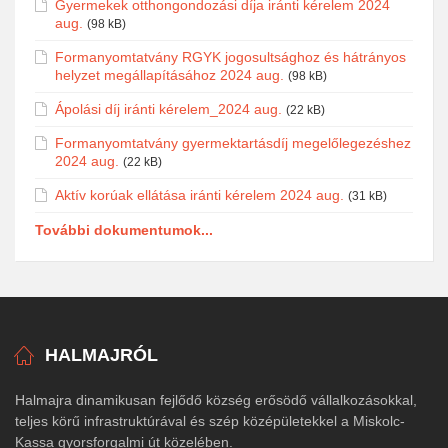
Gyermekek otthongondozási díja iránti kérelem 2024
aug.
(98 kB)
Formanyomtatvány RGYK jogosultsághoz és hátrányos
helyzet megállapításához 2024 aug.
(98 kB)
Ápolási díj iránti kérelem_2024 aug.
(22 kB)
Formanyomtatvány gyermektartásdíj megelőlegezéshez
2024 aug.
(22 kB)
Aktív korúak ellátása iránti kérelem 2024 aug.
(31 kB)
További dokumentumok...
HALMAJRÓL
Halmajra dinamikusan fejlődő község erősödő vállalkozásokkal,
teljes körű infrastruktúrával és szép középületekkel a Miskolc-
Kassa gyorsforgalmi út közelében.