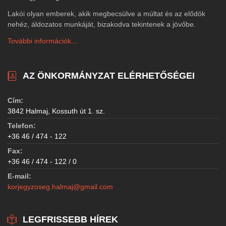
Lakói olyan emberek, akik megbecsülve a múltat és az elődök
nehéz, áldozatos munkáját, bizakodva tekintenek a jövőbe.
További információk...
AZ ÖNKORMÁNYZAT ELÉRHETŐSÉGEI
Cím:
3842 Halmaj, Kossuth út 1. sz.
Telefon:
+36 46 / 474 - 122
Fax:
+36 46 / 474 - 122 / 0
E-mail:
korjegyzoseg.halmaj@gmail.com
LEGFRISSEBB HÍREK