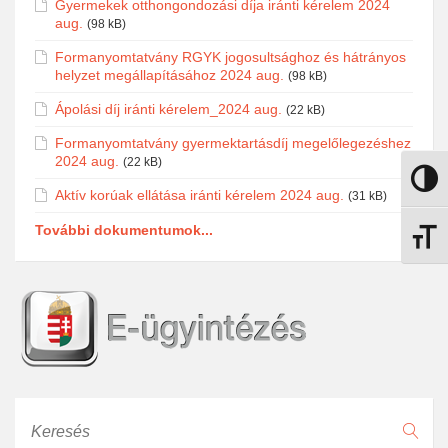
Gyermekek otthongondozási díja iránti kérelem 2024
aug.
(98 kB)
Formanyomtatvány RGYK jogosultsághoz és hátrányos
helyzet megállapításához 2024 aug.
(98 kB)
Ápolási díj iránti kérelem_2024 aug.
(22 kB)
Formanyomtatvány gyermektartásdíj megelőlegezéshez
2024 aug.
(22 kB)
Nagy k
Aktív korúak ellátása iránti kérelem 2024 aug.
(31 kB)
További dokumentumok...
Betűmé
Keresés