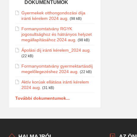
DOKUMENTUMOK
Gyermekek otthongondozási díja
iránti kérelem 2024 aug.
(98 kB)
Formanyomtatvány RGYK
jogosultsághoz és hátrányos helyzet
megállapításához 2024 aug.
(98 kB)
Ápolási díj iránti kérelem_2024 aug.
(22 kB)
Formanyomtatvány gyermektartásdíj
megelőlegezéshez 2024 aug.
(22 kB)
Aktív korúak ellátása iránti kérelem
2024 aug.
(31 kB)
További dokumentumok...
HALMAJRÓL
AZ Ö