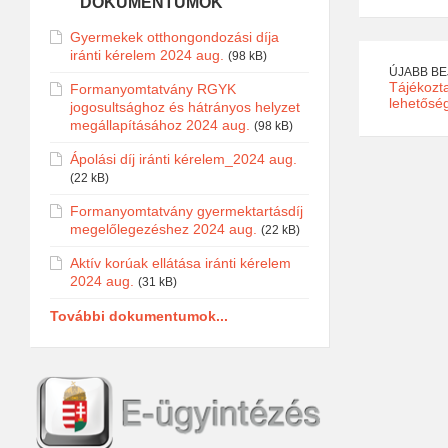
DOKUMENTUMOK
Gyermekek otthongondozási díja
iránti kérelem 2024 aug.
(98 kB)
ÚJABB B
Tájékozt
Formanyomtatvány RGYK
lehetősé
jogosultsághoz és hátrányos helyzet
megállapításához 2024 aug.
(98 kB)
Ápolási díj iránti kérelem_2024 aug.
(22 kB)
Formanyomtatvány gyermektartásdíj
megelőlegezéshez 2024 aug.
(22 kB)
Aktív korúak ellátása iránti kérelem
2024 aug.
(31 kB)
További dokumentumok...