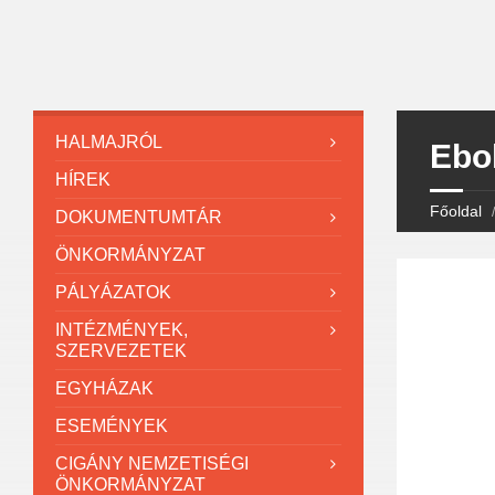
HALMAJRÓL
Ebo
HÍREK
Főoldal
DOKUMENTUMTÁR
ÖNKORMÁNYZAT
PÁLYÁZATOK
INTÉZMÉNYEK,
SZERVEZETEK
EGYHÁZAK
ESEMÉNYEK
CIGÁNY NEMZETISÉGI
ÖNKORMÁNYZAT