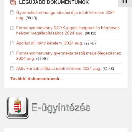
Betűmé
LEGÚJABB DOKUMENTUMOK
Gyermekek otthongondozási díja iránti kérelem 2024
aug.
(98 kB)
Formanyomtatvány RGYK jogosultsághoz és hátrányos
helyzet megállapításához 2024 aug.
(98 kB)
Ápolási díj iránti kérelem_2024 aug.
(22 kB)
Formanyomtatvány gyermektartásdíj megelőlegezéshez
2024 aug.
(22 kB)
Aktív korúak ellátása iránti kérelem 2024 aug.
(31 kB)
További dokumentumok...