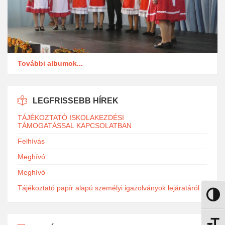
További albumok...
LEGFRISSEBB HÍREK
TÁJÉKOZTATÓ ISKOLAKEZDÉSI
TÁMOGATÁSSAL KAPCSOLATBAN
Felhívás
Meghívó
Meghívó
Tájékoztató papír alapú személyi igazolványok lejáratáról
Nagy k