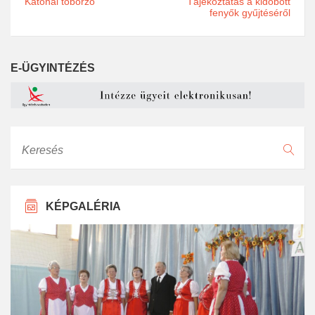
Katonai toborzó
Tájékoztatás a kidobott
fenyők gyűjtéséről
E-ÜGYINTÉZÉS
Keresés
KÉPGALÉRIA