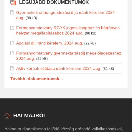
LEGÚJABB DOKUMENTUMOK
Gyermekek otthongondozási díja iránti kérelem 2024
aug.
(98 kB)
Formanyomtatvány RGYK jogosultsághoz és hátrányos
helyzet megállapításához 2024 aug.
(98 kB)
Ápolási díj iránti kérelem_2024 aug.
(22 kB)
Formanyomtatvány gyermektartásdíj megelőlegezéshez
2024 aug.
(22 kB)
Aktív korúak ellátása iránti kérelem 2024 aug.
(31 kB)
További dokumentumok...
HALMAJRÓL
Halmajra dinamikusan fejlődő község erősödő vállalkozásokkal,