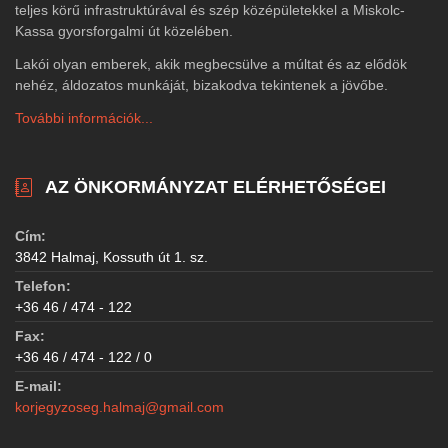
teljes körű infrastruktúrával és szép középületekkel a Miskolc-
Kassa gyorsforgalmi út közelében.
Lakói olyan emberek, akik megbecsülve a múltat és az elődök
nehéz, áldozatos munkáját, bizakodva tekintenek a jövőbe.
További információk...
AZ ÖNKORMÁNYZAT ELÉRHETŐSÉGEI
Cím:
3842 Halmaj, Kossuth út 1. sz.
Telefon:
+36 46 / 474 - 122
Fax:
+36 46 / 474 - 122 / 0
E-mail:
korjegyzoseg.halmaj@gmail.com